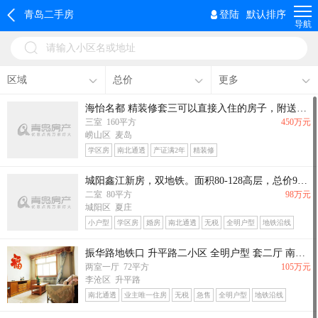
青岛二手房
登陆
默认排序
导航
请输入小区名或地址
区域
总价
更多
海怡名都 精装修套三可以直接入住的房子，附送两个地下车位 大楼间距，采光通风都很好，小高层电梯房！
三室 160平方
450万元
崂山区 麦岛
学区房
南北通透
产证满2年
精装修
城阳鑫江新房，双地铁。面积80-128高层，总价98万起。
二室 80平方
98万元
城阳区 夏庄
小户型
学区房
婚房
南北通透
无税
全明户型
地铁沿线
振华路地铁口 升平路二小区 全明户型 套二厅 南北通透 中间楼层 采 刚需首选
两室一厅 72平方
105万元
李沧区 升平路
南北通透
业主唯一住房
无税
急售
全明户型
地铁沿线