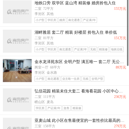
地铁口旁 双学区 蓝山湾 精装修 婚房拎包入住
二室 72平方
155万元
李沧区 其他
小户型
学区房
婚房
南北通透
产证满2年
湖畔雅居 套二厅 精装 好楼层 拎包入住 单价低
二室 81平方
151万元
李沧区 其他
小户型
学区房
南北通透
产证满2年
无税
精装修
地铁沿线
金水龙泽苑东区 全明户型 满五唯一 套二厅 无公唯 电梯高楼层 采光视野佳68平89万议
两室一厅 68平方
89万元
李沧区 金水路
小户型
南北通透
业主唯一住房
无税
全明户型
弘信花园 精装未住大套二 看海看花园 小区中心不临路 全天采光无遮挡
二室 111平方
236万元
崂山区 麦岛
学区房
产证满2年
急售
精装修
亚麦山城 此小区在售最便宜的一套性价比最高的精装修大套三
三室 158平方
279万元