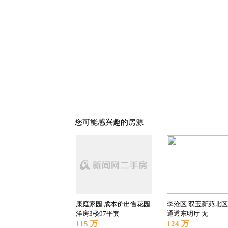
您可能感兴趣的房源
康庭家园 成本价出售花园
李沧区 双玉新苑北区
洋房3楼97平套
通透东明厅 无
115 万
124 万