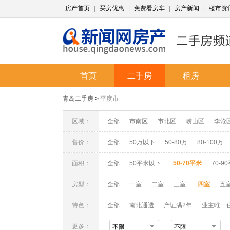
房产首页
|
买房优惠
|
免费看房车
|
房产新闻
|
楼市资
首页
二手房
租房
青岛二手房
>
平度市
区域：
全部
市南区
市北区
崂山区
李沧
售价：
全部
50万以下
50-80万
80-100万
面积：
全部
50平米以下
50-70平米
70-9
房型：
全部
一室
二室
三室
四室
五
特色：
全部
南北通透
产证满2年
业主唯一
更多：
不限
不限