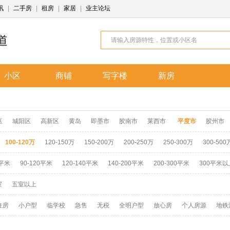
讯
|
二手房
|
租房
|
家居
|
业主论坛
小区
商铺
写字楼
新房
区
城阳区
高新区
黄岛
即墨市
胶南市
莱西市
平度市
胶州市
100-120万
120-150万
150-200万
200-250万
250-300万
300-500
0平米
90-120平米
120-140平米
140-200平米
200-300平米
300平米以
室
五室以上
住房
小户型
临学校
急售
无税
全明户型
放心房
个人房源
地铁