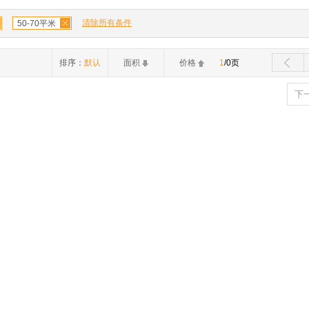
清除所有条件
50-70平米
排序：
默认
面积
价格
1
/0页
下一