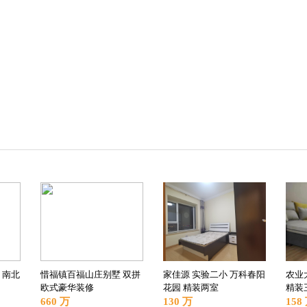
 南北
惜福镇百福山庄别墅 双拼
家佳源 实验二小 万科春阳
农业
欧式豪华装修
花园 精装两室
精装
660 万
130 万
158