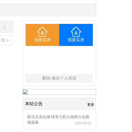
平
我要卖房
我要买房
页 >
度
1
四室
市
0
50-70平米
0
-
删除/修改个人房源
1
2
本站公告
更多
0
夜话古滇名城 情系七彩云南推介会圆
满落幕
2020-08-02
万