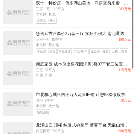
双十一特价房 伟东湖山美地 洋房空前来袭 准现房 南北通透
三室二厅 118平方
283万元
李沧区 其他
学区房
无税
急售延吉路单价2万套三厅 实际面积大 南北通透 人力资源市场对面 镇江路延吉路北仲路天赐良园旁边
三室一厅 86平方
180万元
市北区 延吉路
学区房
婚房
南北通透
产证满2年
业主唯一住房
无税
急售
地铁沿线
康庭家园 成本价出售花园洋房3楼97平套三位置佳115万
三室 97平方
115万元
即墨 即墨
市北核心城区四十万人流量旺铺 让您轻松做股东
其他 8平方
10万元
市北区 杭州路
地铁沿线
龙泽山庄 顶楼 纯复式挑空厅 带百平台 无敌山海景 ！
四室两厅 202平方
680万元