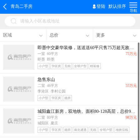
青岛二手房
登陆
默认排序
导航
请输入小区名或地址
区域
总价
更多
即墨中交豪华装修，送送送60平只售75万超无敌采光
一室 60平方
75万元
即墨 即墨
小户型
学区房
无税
全明户型
精装修
急售东山
二室 46平方
55万元
李沧区 李村公园
小户型
学区房
婚房
城阳鑫江新房，双地铁。面积80-128高层，总价98万起。
二室 80平方
98万元
城阳区 夏庄
小户型
学区房
婚房
南北通透
无税
全明户型
地铁沿线