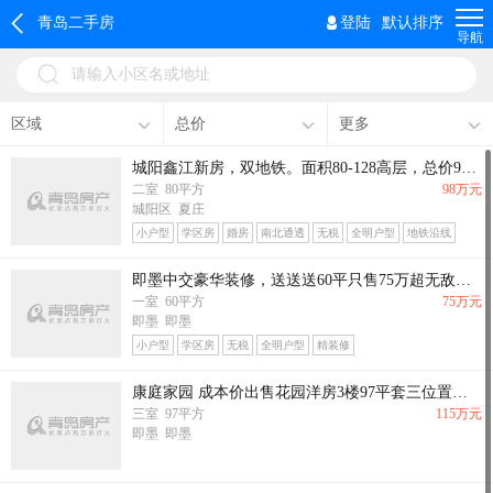
青岛二手房
登陆
默认排序
导航
请输入小区名或地址
区域
总价
更多
城阳鑫江新房，双地铁。面积80-128高层，总价98万起。
二室 80平方
98万元
城阳区 夏庄
小户型
学区房
婚房
南北通透
无税
全明户型
地铁沿线
即墨中交豪华装修，送送送60平只售75万超无敌采光
一室 60平方
75万元
即墨 即墨
小户型
学区房
无税
全明户型
精装修
康庭家园 成本价出售花园洋房3楼97平套三位置佳115万
三室 97平方
115万元
即墨 即墨