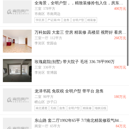
全海景，全明户型，，精致装修拎包入住，房东急售
三室 178平方
400万元
市南区 市南周边
学区房
产证满2年
急售
全明户型
精装修
万科如园 大套三 空房 精装修 高楼层 视野好 看房方便
三室一厅 112平方
268万元
李沧区 世园会
玫瑰庭院(别墅) 带大院子 毛坯 336.78平990万
三室 336平方
990万元
李沧区 世博园
龙泽书苑 免双税 全明户型 带平台 急售
二室 90平方
180万元
崂山区 沙子口
南北通透
无税
急售
全明户型
精装修
地铁沿线
东山路 套二厅1992年65平 7/7南北精装修双气84万8366068
两室一厅 65平方
84万元