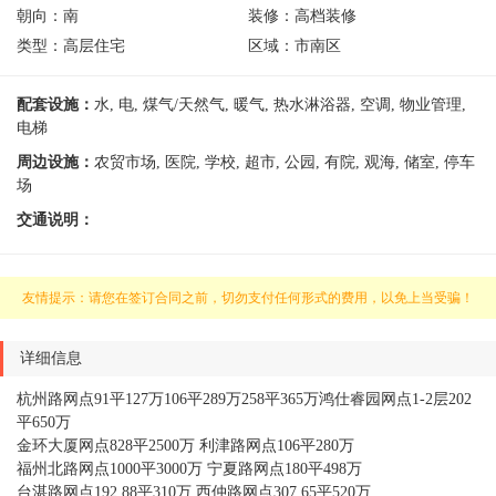
朝向：
南
装修：
高档装修
类型：
高层住宅
区域：
市南区
配套设施：
水, 电, 煤气/天然气, 暖气, 热水淋浴器, 空调, 物业管理,
电梯
周边设施：
农贸市场, 医院, 学校, 超市, 公园, 有院, 观海, 储室, 停车
场
交通说明：
友情提示：请您在签订合同之前，切勿支付任何形式的费用，以免上当受骗！
详细信息
杭州路网点
91
平
127
万
106
平
289
万
258
平
365
万鸿仕睿园网点
1-2
层
202
平
650
万
金环大厦网点
828
平
2500
万
利津路网点
106
平
280
万
福州北路网点
1000
平
3000
万
宁夏路网点
180
平
498
万
台湛路网点
192.88
平
310
万
西仲路网点
307.65
平
520
万