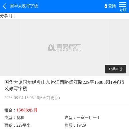
国华大厦写字楼
登陆
导航
分享到：
1
/
共10
张
国华大厦国华经典山东路江西路闽江路229平15888园19楼精
装修写字楼
2026-08-04 15:06:16(6天前更新)
15888元/月
租金：
类型：
整租
户型：
一室一厅一卫
面积：
229平米
楼层：
19/29