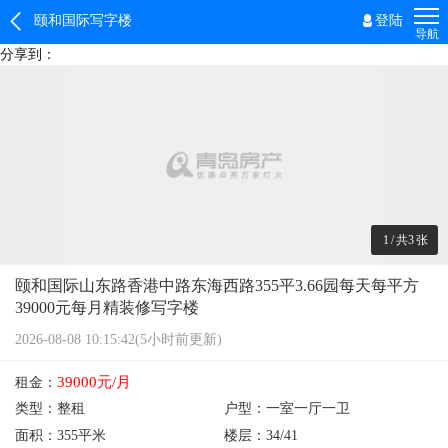
颐和国际写字楼
登陆
导航
分享到：
1
/
共3
张
颐和国际山东路香港中路东海西路355平3.66园每天每平方
39000元每月精装修写字楼
2026-08-08 10:15:42(5小时前更新)
39000元/月
租金：
类型：
整租
户型：
一室一厅一卫
面积：
355平米
楼层：
34/41