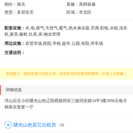
朝向：
南北
装修：
高档装修
类型：
多层住宅
区域：
市北区
配套设施：
水,电,煤气/天然气,暖气,热水淋浴器,空调,彩电,冰箱,洗衣
机,家具,橱柜,灶具,床,物业管理
周边设施：
农贸市场,医院,学校,超市,公园,有院,停车场
交通说明：
友情提示：请您在签订合同之前，切勿支付任何形式的费用，以免上当受骗！
详细信息
浮山后五小区曙光山色辽阳西路同安三路同安路54平5楼2000元每月
精装全套套一厅
曙光山色其它出租房
1套