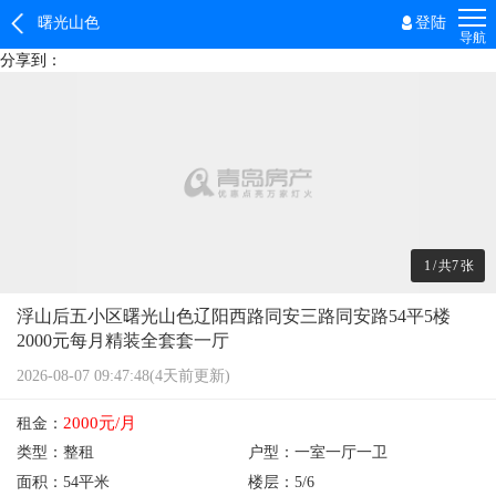
曙光山色
登陆
导航
分享到：
1
/
共7
张
浮山后五小区曙光山色辽阳西路同安三路同安路54平5楼
2000元每月精装全套套一厅
2026-08-07 09:47:48(4天前更新)
2000元/月
租金：
类型：
整租
户型：
一室一厅一卫
面积：
54平米
楼层：
5/6