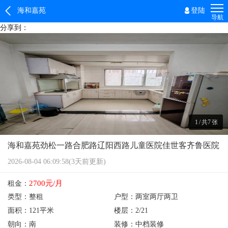
海和嘉苑
登陆
导航
分享到：
1
/
共7
张
海和嘉苑劲松一路合肥路辽阳西路儿童医院佳世客齐鲁医院
2026-08-04 06:09:58(3天前更新)
2700元/月
租金：
类型：
整租
户型：
两室两厅两卫
面积：
121平米
楼层：
2/21
朝向：
南
装修：
中档装修