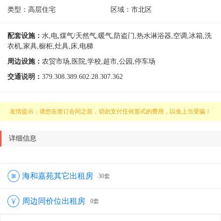
类型：
高层住宅
区域：
市北区
配套设施：
水,电,煤气/天然气,暖气,防盗门,热水淋浴器,空调,冰箱,洗
衣机,家具,橱柜,灶具,床,电梯
周边设施：
农贸市场,医院,学校,超市,公园,停车场
交通说明：
379.308.389.602.28.307.362
友情提示：请您在签订合同之前，切勿支付任何形式的费用，以免上当受骗！
详细信息
海和嘉苑其它出租房
30套
周边同价位出租房
0套