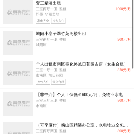
套三精装出租
三室两厅一卫 整租
1000
元/月
即墨 华丽美地
家电齐全
拎包入住
城阳小寨子翠竹苑阁楼出租
三室两厅一卫 整租
900
元/月
城阳区
个人出租市南区奉化路旭日花园吉房（女生合租）
三室一厅一卫 整租
850
元/月
市南区 旭日花园
拎包入住
低介合租
【非中介】个人工位低至600元/月，免物业水电等，附带家具，付款灵活
三室三厅三卫 整租
800
元/月
市南区
（可季度付）崂山区精装办公室，水电物业全包，地铁口，租期付款灵活
三室两厅两卫 整租
800
元/月