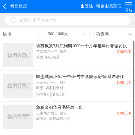
青岛租房
登陆
租金由高至低
导航
请输入小区名或地址
区域
500-1000元
1 项查询
御苑枫景3月底到期1000一个月年租年付非诚勿扰
三室两厅一卫 整租
1000
元/月
莱西 御苑枫景
即墨城南小学/一中/环秀中学陪读房/家庭户居住房屋出租
三室一厅一卫 整租
1000
元/月
即墨 胡家村新村
家电齐全
拎包入住
急租金都华府毛坯房一套
三室两厅两卫 整租
1000
元/月
城阳区 金都华府小区