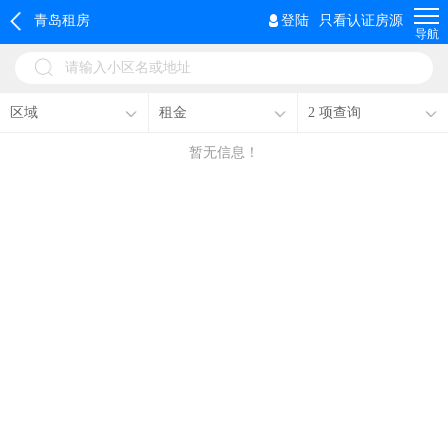
青岛租房
登陆
只看认证房源
导航
请输入小区名或地址
区域
租金
2 项查询
暂无信息！