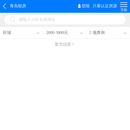
青岛租房
登陆
只看认证房源
导航
请输入小区名或地址
区域
2000-3000元
2 项查询
暂无信息！