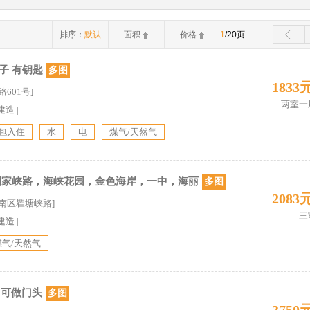
排序：
默认
面积
价格
1
/20页
子 有钥匙
多图
1833
601号]
两室一
建造
|
包入住
水
电
煤气/天然气
刘家峡路，海峡花园，金色海岸，一中，海丽
多图
2083
市南区瞿塘峡路]
三
建造
|
煤气/天然气
1 可做门头
多图