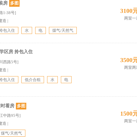
装房
多图
3100
1-38号]
两室一
建造
|
拎包入住
水
电
煤气/天然气
学区房 拎包入住
3500
川西路5号]
两室两
建造
|
拎包入住
低介合租
水
电
随时看房
多图
1500
江中路95号]
两室一
建造
|
煤气/天然气