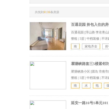
共找到
9139
条房源
百通花园 拎包入住的房
百通花园 [浮山路 李沧青山路
整租
|
5层
|
中档装修
|
不详
南
家电齐全
拎
瞿塘峡路套三5楼紧邻
瞿塘峡路小区 [团岛 市南
整租
|
5层
|
中档装修
|
不详
南
水
电
延安一路16号1单元10