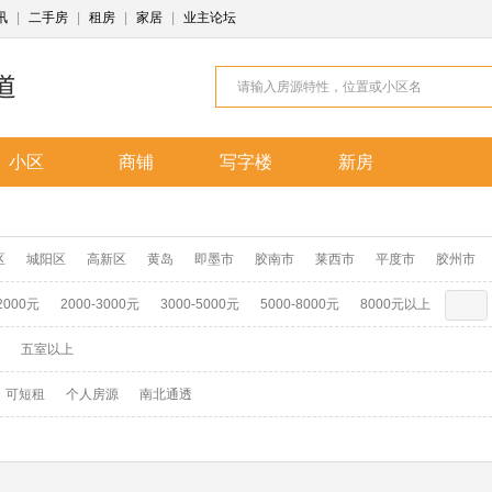
讯
|
二手房
|
租房
|
家居
|
业主论坛
小区
商铺
写字楼
新房
区
城阳区
高新区
黄岛
即墨市
胶南市
莱西市
平度市
胶州市
2000元
2000-3000元
3000-5000元
5000-8000元
8000元以上
五室以上
可短租
个人房源
南北通透