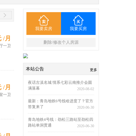
我要卖房
我要买房
元 /月
删除/修改个人房源
厅一卫
本站公告
更多
夜话古滇名城 情系七彩云南推介会圆
元 /月
满落幕
2020-08-02
室一卫
最新：青岛地铁6号线啥进度了？官方
答复来了
2020-06-30
青岛地铁4号线：劲松三路站至劲松四
路站单洞贯通
2020-06-30