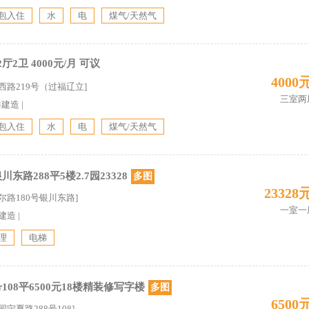
包入住
水
电
煤气/天然气
厅2卫 4000元/月 可议
4000
西路219号（过福辽立]
三室两
详建造
|
包入住
水
电
煤气/天然气
东路288平5楼2.7园23328
多图
23328
尔路180号银川东路]
一室一
4建造
|
理
电梯
108平6500元18楼精装修写字楼
多图
6500
宁夏路288号108]