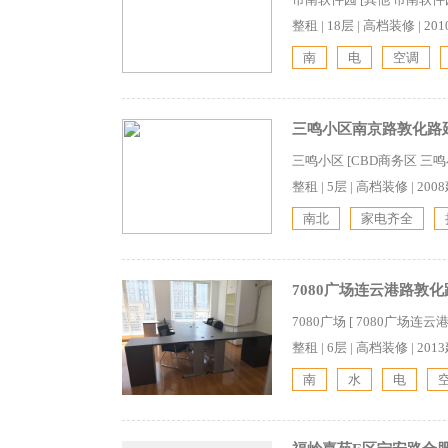
整租
|
18层
|
高档装修
|
20
南
电
空调
三鸣小区南京路敦化路延
三鸣小区 [CBD商务区 三
整租
|
5层
|
高档装修
|
200
南北
家电齐全
7080广场连云港路敦化
7080广场 [ 7080广场连
整租
|
6层
|
高档装修
|
201
南
水
电