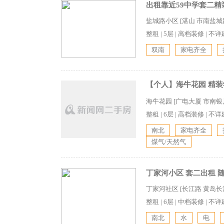
出租靠近59中学套二精
盐城路小区 [湛山 市南盐城路
整租
|
5层
|
高档装修
|
不详
双南
家电齐全
【个人】海牛花园 精装
海牛花园 [广电大厦 市南银
整租
|
6层
|
高档装修
|
不详
南北
家电齐全
煤气/天然气
丁家河小区 套二出租 
丁家河社区 [长江路 黄岛长
整租
|
6层
|
中档装修
|
不详
南北
水
电