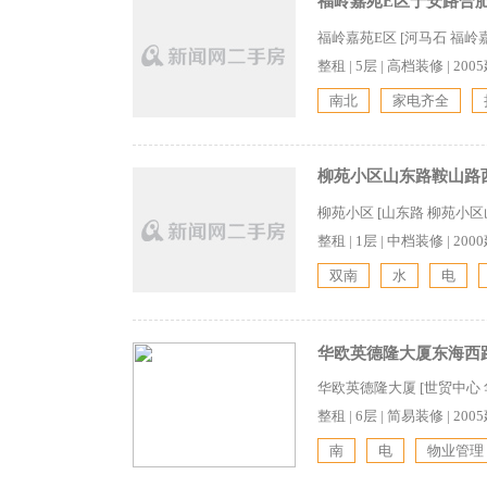
福岭嘉苑E区宁安路合肥路
福岭嘉苑E区 [河马石 福
整租
|
5层
|
高档装修
|
200
南北
家电齐全
柳苑小区山东路鞍山路西
柳苑小区 [山东路 柳苑小
整租
|
1层
|
中档装修
|
200
双南
水
电
华欧英德隆大厦东海西路
华欧英德隆大厦 [世贸中心
整租
|
6层
|
简易装修
|
200
南
电
物业管理