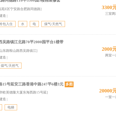
同德路110平3300园5楼精装修套
3300
岭嘉苑E区宁安路合肥路同德路]
三室两
5建造
|
拎包入住
水
电
煤气/天然气
吴路镇江北路70平2000园平台1楼带
2000
区山东路鞍山路西吴路镇江]
两室一
0建造
|
煤气/天然气
15号延安三路香港中路247平6楼3元
多图
20000
 华欧英德隆大厦东海西路15号延]
一室一
5建造
|
电梯