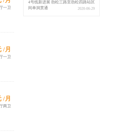
元 /月
4号线新进展 劲松三路至劲松四路站区
厅一卫
间单洞贯通
2020-06-29
元 /月
厅一卫
元 /月
厅两卫