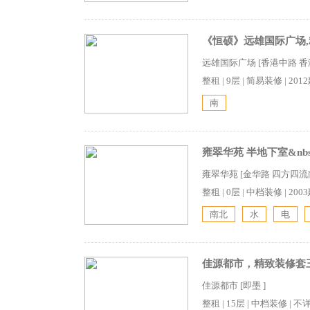
《恒硕》远雄国际广场,
远雄国际广场 [香港中路 香
整租
|
9层
|
简易装修
|
201
南
雍翠华苑 半地下室&nbsp
雍翠华苑 [金华路 四方四流南
整租
|
0层
|
中档装修
|
200
南北
水
电
佳源都市，精致装修套三
佳源都市 [即墨 ]
整租
|
15层
|
中档装修
|
不