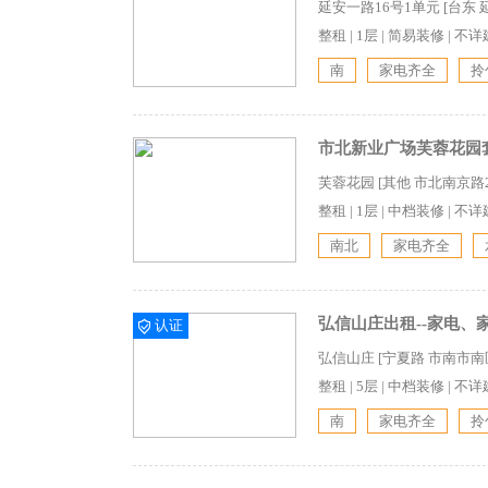
延安一路16号1单元 [台东 
整租
|
1层
|
简易装修
|
不详
南
家电齐全
拎
市北新业广场芙蓉花园
芙蓉花园 [其他 市北南京路2
整租
|
1层
|
中档装修
|
不详
南北
家电齐全
弘信山庄出租--家电、
认证
弘信山庄 [宁夏路 市南市南
整租
|
5层
|
中档装修
|
不详
南
家电齐全
拎