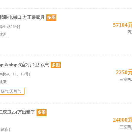
精装电梯口,方正带家具
多图
57104
港中路26号]
四
2建造
|
;&nbsp;3室2厅2卫 双气
多图
2250
路9、11、13号]
三室两
3建造
|
煤气/天然气
双卫2.4万出租了
多图
24000
三室两
详建造
|