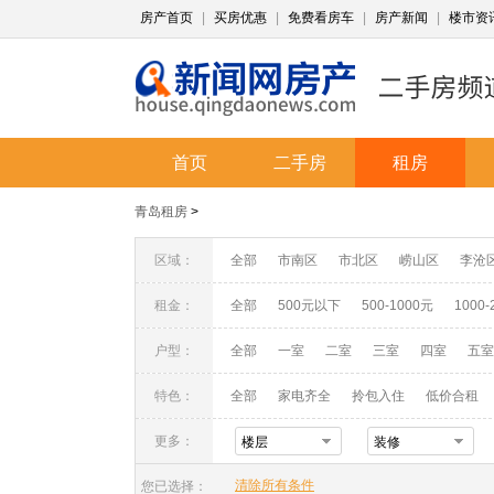
房产首页
|
买房优惠
|
免费看房车
|
房产新闻
|
楼市资
首页
二手房
租房
青岛租房
>
区域：
全部
市南区
市北区
崂山区
李沧
租金：
全部
500元以下
500-1000元
1000-
户型：
全部
一室
二室
三室
四室
五室
特色：
全部
家电齐全
拎包入住
低价合租
更多：
楼层
装修
清除所有条件
您已选择：