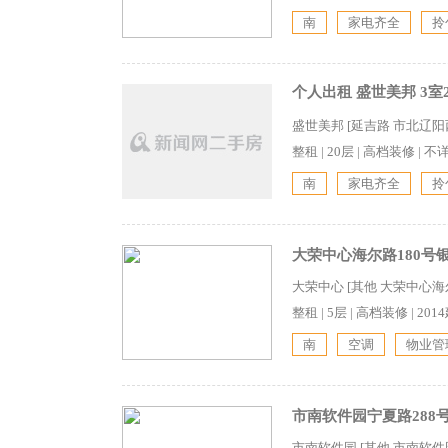
南
家电齐全
拎
个人出租 盛世美邦 3室2
盛世美邦 [延吉路 市北辽阳
整租
|
20层
|
高档装修
|
不
南
家电齐全
拎
大荣中心海尔路180号银川
大荣中心 [其他 大荣中心海
整租
|
5层
|
高档装修
|
201
南
空调
物业管
市南软件园宁夏路288号
市南软件园 [其他 市南软件园