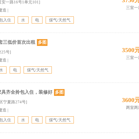
3750
延安一路16号1单元101]
三室一
建造
|
包入住
水
电
煤气/天然气
套三低价首次出租
多图
3500
25号]
三室一
建造
|
水
电
煤气/天然气
家具齐全拎包入住，装修好
多图
3600
区宁夏路274号]
两室两
建造
|
包入住
水
电
煤气/天然气