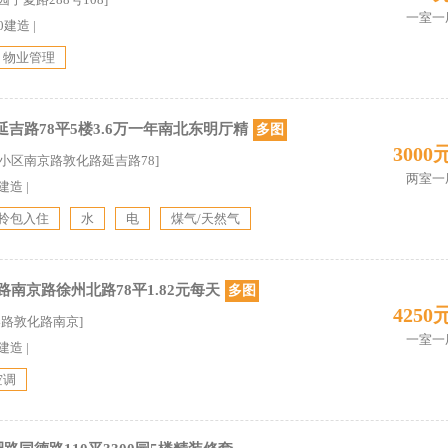
一室一
10建造
|
物业管理
吉路78平5楼3.6万一年南北东明厅精
多图
3000
鸣小区南京路敦化路延吉路78]
两室一
8建造
|
拎包入住
水
电
煤气/天然气
路南京路徐州北路78平1.82元每天
多图
4250
云港路敦化路南京]
一室一
3建造
|
空调