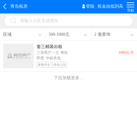
青岛租房
登陆
租金由低到高
导航
请输入小区名或地址
区域
500-1000元
2 项查询
套三精装出租
三室两厅一卫 整租
1000
元/月
即墨 华丽美地
家电齐全
拎包入住
下拉加载更多...