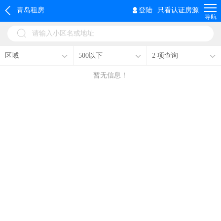
青岛租房
登陆
只看认证房源
导航
请输入小区名或地址
区域
500以下
2 项查询
暂无信息！