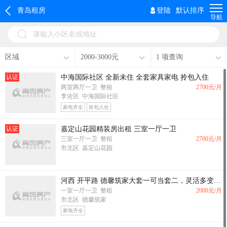
青岛租房
登陆
默认排序
导航
请输入小区名或地址
区域
2000-3000元
1 项查询
认证
中海国际社区 全新未住 全套家具家电 拎包入住
两室两厅一卫 整租
2700
元/月
李沧区 中海国际社区
家电齐全
拎包入住
认证
嘉定山花园精装房出租 三室一厅一卫
三室一厅一卫 整租
2700
元/月
市北区 嘉定山花园
河西 开平路 德馨筑家大套一可当套二，灵活多变，周边配套齐全，交通便利
一室一厅一卫 整租
2000
元/月
市北区 德馨筑家
家电齐全