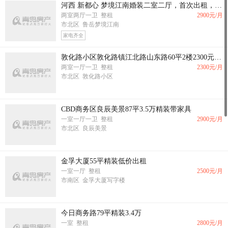
河西 新都心 梦境江南婚装二室二厅，首次出租，家具家电齐全，拎包入住，近地铁口
两室两厅一卫 整租
2900
元/月
市北区 鲁岳梦境江南
家电齐全
敦化路小区敦化路镇江北路山东路60平2楼2300元南北简装全明套二厅
两室一厅一卫 整租
2300
元/月
市北区 敦化路小区
CBD商务区良辰美景87平3.5万精装带家具
一室一厅一卫 整租
2900
元/月
市北区 良辰美景
金孚大厦55平精装低价出租
一室一厅 整租
2500
元/月
市南区 金孚大厦写字楼
今日商务路79平精装3.4万
一室 整租
2800
元/月