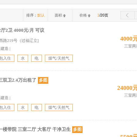
排序：
默认
面积
价格
1
/20页
厅2卫 4000元/月 可议
4000
西路219号（过福辽立]
三室两
详建造
|
包入住
水
电
煤气/天然气
双卫2.4万出租了
多图
24000
三室两
详建造
|
包入住
水
电
煤气/天然气
楼带院 三室二厅 大客厅 干净卫生
多图