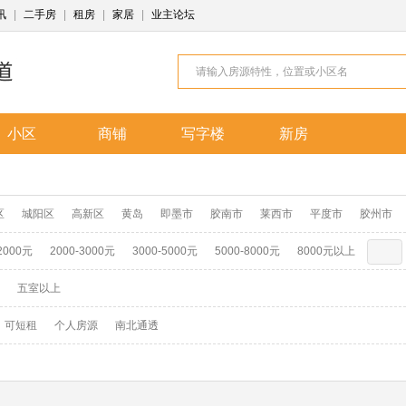
讯
|
二手房
|
租房
|
家居
|
业主论坛
小区
商铺
写字楼
新房
区
城阳区
高新区
黄岛
即墨市
胶南市
莱西市
平度市
胶州市
2000元
2000-3000元
3000-5000元
5000-8000元
8000元以上
五室以上
可短租
个人房源
南北通透