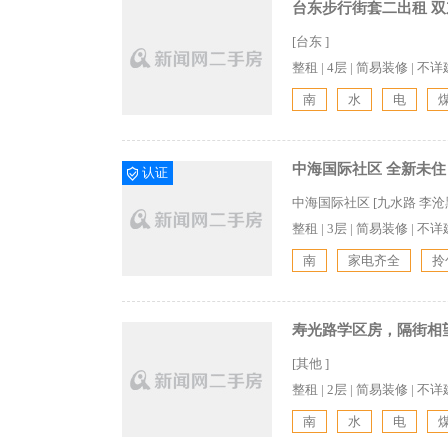
台东步行街套二出租 双
[台东 ]
整租
|
4层
|
简易装修
|
不详
南
水
电
中海国际社区 全新未住
认证
中海国际社区 [九水路 李沧
整租
|
3层
|
简易装修
|
不详
南
家电齐全
拎
寿光路学区房，隔街相
[其他 ]
整租
|
2层
|
简易装修
|
不详
南
水
电