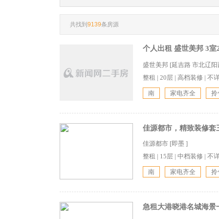
共找到
9139
条房源
个人出租 盛世美邦 3室2
盛世美邦 [延吉路 市北辽阳
整租
|
20层
|
高档装修
|
不
南
家电齐全
拎
佳源都市，精致装修套三
佳源都市 [即墨 ]
整租
|
15层
|
中档装修
|
不
南
家电齐全
拎
急租大港晓港名城海景一