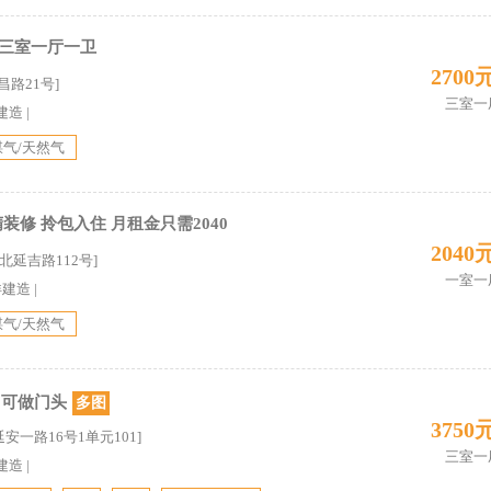
 三室一厅一卫
2700
昌路21号]
三室一
建造
|
煤气/天然气
精装修 拎包入住 月租金只需2040
2040
市北延吉路112号]
一室一
详建造
|
煤气/天然气
1 可做门头
多图
3750
延安一路16号1单元101]
三室一
建造
|