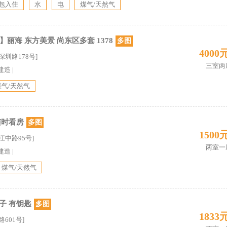
包入住
水
电
煤气/天然气
丽海 东方美景 尚东区多套 1378
多图
4000
深圳路178号]
三室两
建造
|
煤气/天然气
随时看房
多图
1500
江中路95号]
两室一
建造
|
煤气/天然气
子 有钥匙
多图
1833
601号]