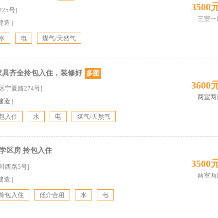
3500
25号]
三室一
建造
|
水
电
煤气/天然气
家具齐全拎包入住，装修好
多图
3600
区宁夏路274号]
两室两
建造
|
包入住
水
电
煤气/天然气
学区房 拎包入住
3500
川西路5号]
两室两
建造
|
拎包入住
低介合租
水
电