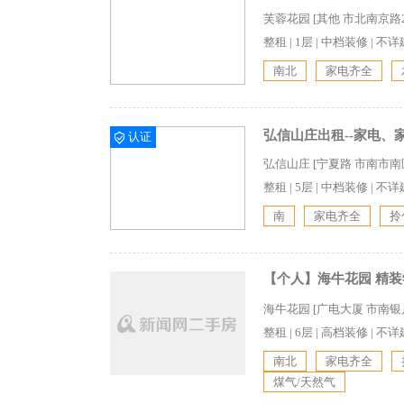
芙蓉花园 [其他 市北南京路2
整租
|
1层
|
中档装修
|
不详
南北
家电齐全
弘信山庄出租--家电、
认证
弘信山庄 [宁夏路 市南市南
整租
|
5层
|
中档装修
|
不详
南
家电齐全
拎
【个人】海牛花园 精装
海牛花园 [广电大厦 市南银
整租
|
6层
|
高档装修
|
不详
南北
家电齐全
煤气/天然气