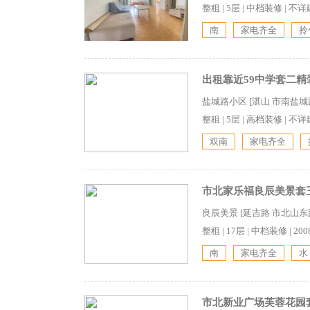
整租
|
5层
|
中档装修
|
不详
南
家电齐全
拎
出租靠近59中学套二精
盐城路小区 [湛山 市南盐城路
整租
|
5层
|
高档装修
|
不详
双南
家电齐全
市北家乐福良辰美景套
良辰美景 [延吉路 市北山东路
整租
|
17层
|
中档装修
|
20
南
家电齐全
水
市北新业广场芙蓉花园