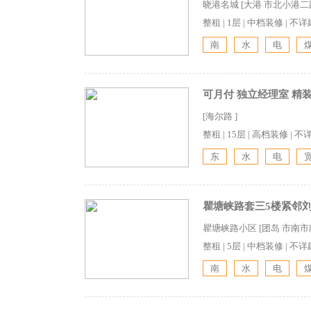
晓港名城 [大港 市北小港
整租
|
1层
|
中档装修
|
不详
南
水
电
可月付 独立经理室 精
[海尔路 ]
整租
|
15层
|
高档装修
|
不
东
水
电
瞿塘峡路套三5楼紧邻
瞿塘峡路小区 [团岛 市南
整租
|
5层
|
中档装修
|
不详
南
水
电