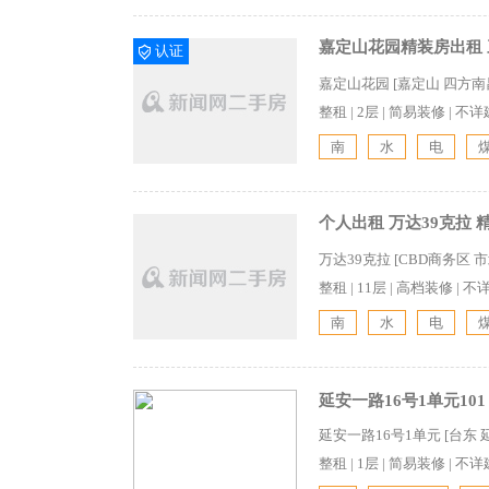
嘉定山花园精装房出租
认证
嘉定山花园 [嘉定山 四方南
整租
|
2层
|
简易装修
|
不详
南
水
电
个人出租 万达39克拉 
万达39克拉 [CBD商务区 
整租
|
11层
|
高档装修
|
不
南
水
电
延安一路16号1单元10
延安一路16号1单元 [台东 
整租
|
1层
|
简易装修
|
不详