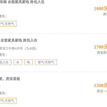
东南 全套家具家电 拎包入住
1600
两
建造
|
煤气/天然气
 全套家具家电 拎包入住
2700
黑龙江中路629号（九水路]
两室两
建造
|
包入住
水
电
煤气/天然气
望。房东直租
1500
两室一
建造
|
煤气/天然气