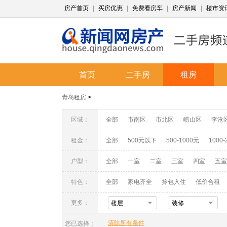
房产首页
|
买房优惠
|
免费看房车
|
房产新闻
|
楼市资
首页
二手房
租房
青岛租房
>
区域：
全部
市南区
市北区
崂山区
李沧
租金：
全部
500元以下
500-1000元
1000-
户型：
全部
一室
二室
三室
四室
五室
特色：
全部
家电齐全
拎包入住
低价合租
更多：
楼层
装修
清除所有条件
您已选择：