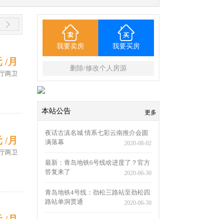
我要卖房
我要买房
元 /月
删除/修改个人房源
厅两卫
本站公告
更多
夜话古滇名城 情系七彩云南推介会圆
元 /月
满落幕
2020-08-02
厅两卫
最新：青岛地铁6号线啥进度了？官方
答复来了
2020-06-30
青岛地铁4号线：劲松三路站至劲松四
路站单洞贯通
2020-06-30