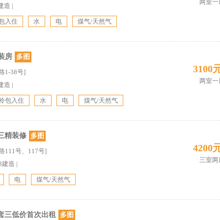
两室一
建造
|
包入住
水
电
煤气/天然气
装房
多图
3100
1-38号]
两室一
建造
|
拎包入住
水
电
煤气/天然气
三精装修
多图
4200
111号、117号]
三室两
08建造
|
电
煤气/天然气
套三低价首次出租
多图