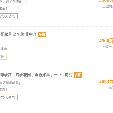
5500
二路（冠县路西侧）]
三室两
建造
|
煤气/天然气
装配家具 全包价 非中介
多图
4900
一室一
详建造
|
宽带
刘家峡路，海峡花园，金色海岸，一中，海丽
多图
2083
市南区瞿塘峡路]
三
建造
|
煤气/天然气