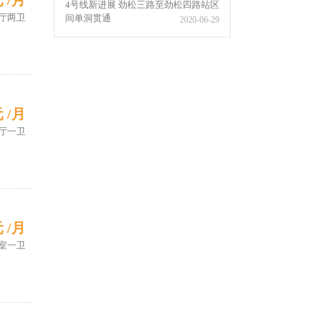
元 /月
4号线新进展 劲松三路至劲松四路站区
厅两卫
间单洞贯通
2020-06-29
元 /月
厅一卫
元 /月
室一卫