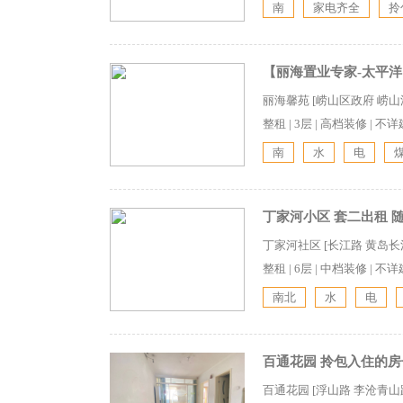
南
家电齐全
拎
【丽海置业专家-太平洋】
丽海馨苑 [崂山区政府 崂山
整租
|
3层
|
高档装修
|
不详
南
水
电
丁家河小区 套二出租 
丁家河社区 [长江路 黄岛长
整租
|
6层
|
中档装修
|
不详
南北
水
电
百通花园 拎包入住的房
百通花园 [浮山路 李沧青山路