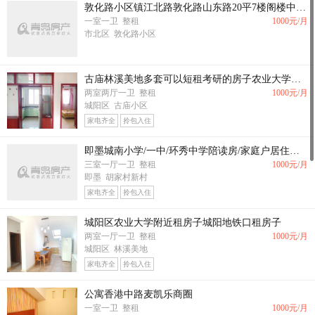
敦化路小区镇江北路敦化路山东路20平7楼阁楼中装南向1500园带家具家电有卫生间
一室一卫 整租
1000
元/月
市北区 敦化路小区
古庙林溪美地多套可以短租考研的房子农业大学西苑仁和居等小区
两室两厅一卫 整租
1000
元/月
城阳区 古庙小区
家电齐全
拎包入住
即墨城南小学/一中/环秀中学陪读房/家庭户居住房屋出租
三室一厅一卫 整租
1000
元/月
即墨 胡家村新村
家电齐全
拎包入住
城阳区农业大学附近租房子城阳地铁口租房子
两室一厅一卫 整租
1000
元/月
城阳区 林溪美地
家电齐全
拎包入住
公寓香港中路麦凯乐商圈
一室一卫 整租
1000
元/月