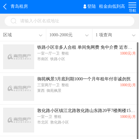
青岛租房
登陆
租金由低到高
导航
请输入小区名或地址
区域
1000-2000元
1 项查询
铁路小区非多人合租 单间免网费 免中介费 近市北万达CBD锦绣华城二轻新村 随时看房 地铁口 好相处
一室一厅一卫 整租
1000
元/月
市南区 铁路小区
御苑枫景3月底到期1000一个月年租年付非诚勿扰
三室两厅一卫 整租
1000
元/月
莱西 御苑枫景
敦化路小区镇江北路敦化路山东路20平7楼阁楼1500园带家具家电有卫生间
一室一卫 整租
1000
元/月
市北区 敦化路小区