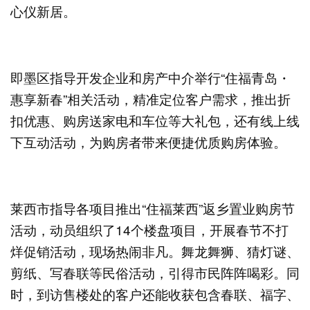
心仪新居。
即墨区指导开发企业和房产中介举行“住福青岛・
惠享新春”相关活动，精准定位客户需求，推出折
扣优惠、购房送家电和车位等大礼包，还有线上线
下互动活动，为购房者带来便捷优质购房体验。
莱西市指导各项目推出“住福莱西”返乡置业购房节
活动，动员组织了14个楼盘项目，开展春节不打
烊促销活动，现场热闹非凡。舞龙舞狮、猜灯谜、
剪纸、写春联等民俗活动，引得市民阵阵喝彩。同
时，到访售楼处的客户还能收获包含春联、福字、