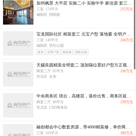
加州枫景 大平层 实验二小 实验中学 家佳源 套三双卫 客厅宽七米 随时看房
三室 174平方
255万元
城阳区 明阳路
宝龙国际社区 精装套三 元宝户型 落地窗 全明户型 急售
三室 149平方
240万元
城阳区 世纪公园
急售
全明户型
精装修
地铁沿线
天赐良园精装全明套二 顶加隔位置好户型方正视野好全天无遮挡
两室二厅 85平方
336万元
市北区 台东
中央商务区 璟台，高楼层，落价出售，商务区延吉路山东路地铁
两室二厅 89平方
258万元
市北区 CBD商务区
融创都会中心数套房源，带4000精装修，单价两万左右，可贷款
三室 105平方
200万元