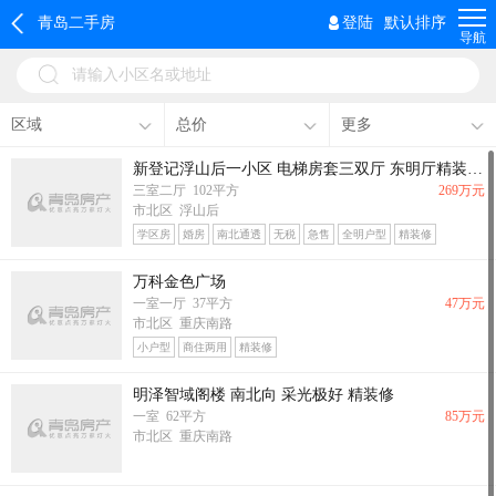
青岛二手房
登陆
默认排序
导航
请输入小区名或地址
区域
总价
更多
新登记浮山后一小区 电梯房套三双厅 东明厅精装修满五年 103平269万单价低
三室二厅 102平方
269万元
市北区 浮山后
学区房
婚房
南北通透
无税
急售
全明户型
精装修
地铁沿线
万科金色广场
一室一厅 37平方
47万元
市北区 重庆南路
小户型
商住两用
精装修
明泽智域阁楼 南北向 采光极好 精装修
一室 62平方
85万元
市北区 重庆南路