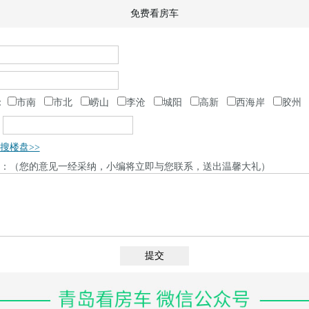
免费看房车
：
市南
市北
崂山
李沧
城阳
高新
西海岸
胶州
：
搜楼盘>>
：（您的意见一经采纳，小编将立即与您联系，送出温馨大礼）