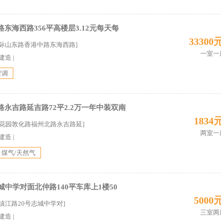
东海西路356平高楼层3.12元每天每
33300
国际山东路香港中路东海西路]
一室一
7建造
|
空调
永吉路延吉路72平2.2万一年中装双南
1834
金星花园敦化路福州北路永吉路延]
两室一
0建造
|
煤气/天然气
城中学对面北仲路140平车库上1楼50
5000
镇江路20号志城中学对]
三室两
5建造
|