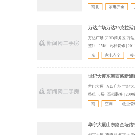
南北
家电齐全
万达广场万达39克拉延
万达广场 [CBD商务区 万
整租
|
25层
|
高档装修
|
20
东
家电齐全
拎
世纪大厦东海西路新浦路南
世纪大厦 [五四广场 世纪
整租
|
6层
|
高档装修
|
200
南
空调
物业管
华宇大厦山东路金坛路宁夏
华宇大厦 [宁夏路 华宇大