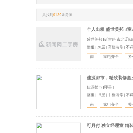
共找到
9139
条房源
个人出租 盛世美邦 3室2
盛世美邦 [延吉路 市北辽阳
整租
|
20层
|
高档装修
|
不
南
家电齐全
拎
佳源都市，精致装修套三
佳源都市 [即墨 ]
整租
|
15层
|
中档装修
|
不
南
家电齐全
拎
可月付 独立经理室 精