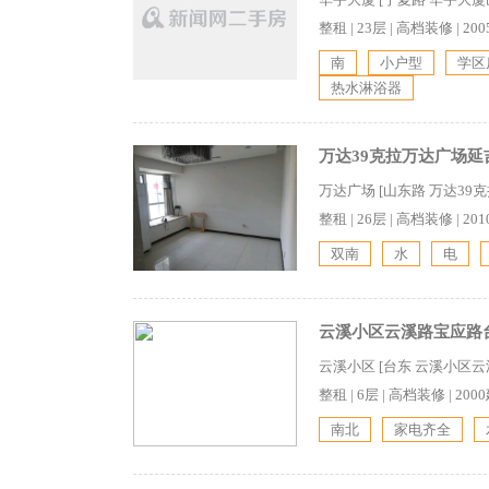
整租
|
23层
|
高档装修
|
20
南
小户型
学区
热水淋浴器
万达39克拉万达广场延吉
万达广场 [山东路 万达39
整租
|
26层
|
高档装修
|
20
双南
水
电
云溪小区云溪路宝应路台
云溪小区 [台东 云溪小区
整租
|
6层
|
高档装修
|
200
南北
家电齐全