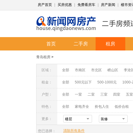
房产首页
|
买房优惠
|
免费看房车
|
房产新闻
|
楼市资
首页
二手房
租房
青岛租房
>
区域：
全部
市南区
市北区
崂山区
李沧
租金：
全部
500元以下
500-1000元
1000-
户型：
全部
一室
二室
三室
四室
五室
特色：
全部
家电齐全
拎包入住
低价合租
更多：
楼层
装修
清除所有条件
您已选择：