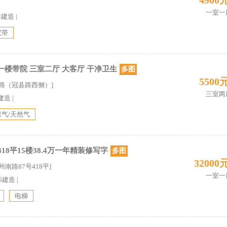
4900
一室一
详建造
|
宽带
楼带院 三室二厅 大客厅 干净卫生
多图
5500
二路（冠县路西侧）]
三室两
建造
|
煤气/天然气
18平15楼38.4万一年精装修写字
多图
32000
南路87号418平]
一室一
06建造
|
电梯