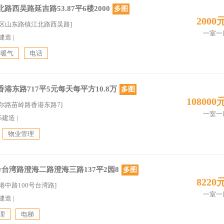
西吴路延吉路53.87平6楼2000
多图
2000
小区山东路镇江北路西吴路]
一室一
7建造
|
暖气
电话
东路717平5元每天每平方10.8万
多图
108000
海尔路苗岭路香港东路7]
一室一
15建造
|
物业管理
号台湾路澄海二路澄海三路137平2园8
多图
8220
港中路100号台湾路]
一室一
0建造
|
理
电梯