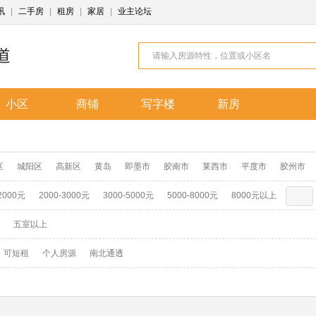
讯
|
二手房
|
租房
|
家居
|
业主论坛
小区
商铺
写字楼
新房
区
城阳区
高新区
黄岛
即墨市
胶南市
莱西市
平度市
胶州市
2000元
2000-3000元
3000-5000元
5000-8000元
8000元以上
五室以上
可短租
个人房源
南北通透