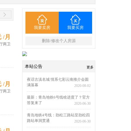
我要卖房
我要买房
元 /月
删除/修改个人房源
厅两卫
本站公告
更多
夜话古滇名城 情系七彩云南推介会圆
元 /月
满落幕
2020-08-02
厅两卫
最新：青岛地铁6号线啥进度了？官方
答复来了
2020-06-30
青岛地铁4号线：劲松三路站至劲松四
路站单洞贯通
2020-06-30