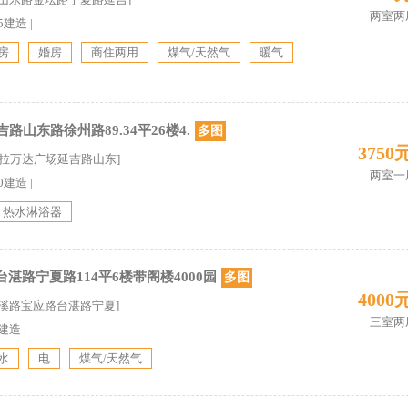
两室两
05建造
|
房
婚房
商住两用
煤气/天然气
暖气
路山东路徐州路89.34平26楼4.
多图
3750
克拉万达广场延吉路山东]
两室一
10建造
|
热水淋浴器
湛路宁夏路114平6楼带阁楼4000园
多图
4000
云溪路宝应路台湛路宁夏]
三室两
0建造
|
水
电
煤气/天然气