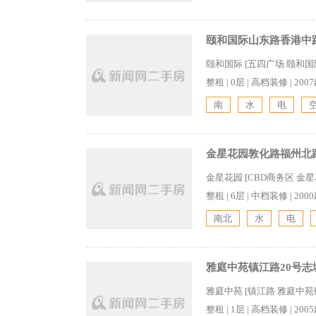
颐和国际山东路香港中路
颐和国际 [五四广场 颐和
整租
|
0层
|
高档装修
|
200
南
水
电
金星花园敦化路福州北路
金星花园 [CBD商务区 
整租
|
6层
|
中档装修
|
200
南北
水
电
雅庭中苑镇江路20号志
雅庭中苑 [镇江路 雅庭中苑
整租
|
1层
|
高档装修
|
200