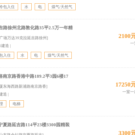
拎包入住
水
电
煤气/天然气
吉路徐州北路敦化路35平2.5万一年精
2100
达广场万达39克拉延吉路徐州]
一
11建造
|
包入住
水
电
煤气/天然气
京路香港中路189.2平3园6楼17
17250
大厦东海西路新浦路南京路香]
一室一
0建造
|
理
电梯
路延吉路114平23楼3300园精装
3300
厦山东路金坛路宁夏路延吉]