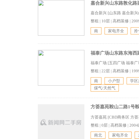
嘉合新兴山东路敦化路西
嘉合新兴 [山东路 嘉合新
整租
|
10层
|
高档装修
|
20
南
家电齐全
拎
福泰广场山东路东海西路
福泰广场 [五四广场 福泰
整租
|
22层
|
高档装修
|
19
南
小户型
学区
煤气/天然气
方荟嘉苑鞍山二路1号鞍
方荟嘉苑 [CBD商务区 方
整租
|
0层
|
高档装修
|
200
南北
家电齐全