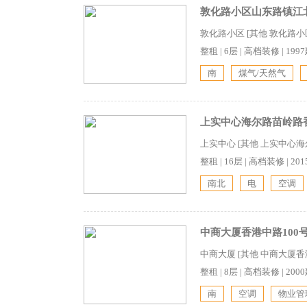
敦化路小区山东路镇江北路
敦化路小区 [其他 敦化路
整租
|
6层
|
高档装修
|
199
南
煤气/天然气
上实中心海尔路苗岭路香港
上实中心 [其他 上实中心
整租
|
16层
|
高档装修
|
20
南北
电
空调
中商大厦香港中路100
中商大厦 [其他 中商大厦香
整租
|
8层
|
高档装修
|
200
南
空调
物业管