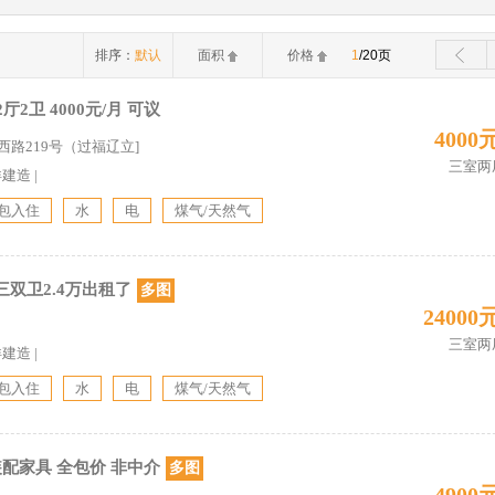
排序：
默认
面积
价格
1
/20页
厅2卫 4000元/月 可议
4000
西路219号（过福辽立]
三室两
详建造
|
包入住
水
电
煤气/天然气
双卫2.4万出租了
多图
24000
三室两
详建造
|
包入住
水
电
煤气/天然气
装配家具 全包价 非中介
多图