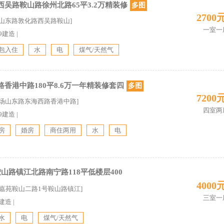
吴路鞍山路徐州北路65平3.2万精装修
多图
2700
兴山东路敦化路西吴路鞍山]
一室一
09建造
|
包入住
水
电
煤气/天然气
香港中路180平8.6万一年精装修套四
多图
7200
广场山东路东海西路香港中路]
四室两
99建造
|
房
婚房
商住两用
水
电
山路镇江北路南宁路118平低楼层400
4000
荟嘉苑鞍山二路1号鞍山路镇江]
三室一
4建造
|
水
电
煤气/天然气