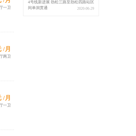
元 /月
4号线新进展 劲松三路至劲松四路站区
厅一卫
间单洞贯通
2020-06-29
元 /月
厅两卫
元 /月
厅一卫