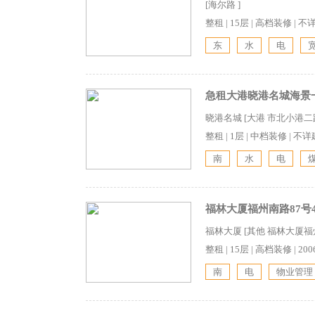
[海尔路 ]
整租
|
15层
|
高档装修
|
不
东
水
电
急租大港晓港名城海景一
晓港名城 [大港 市北小港
整租
|
1层
|
中档装修
|
不详
南
水
电
福林大厦福州南路87号4
福林大厦 [其他 福林大厦福州
整租
|
15层
|
高档装修
|
20
南
电
物业管理