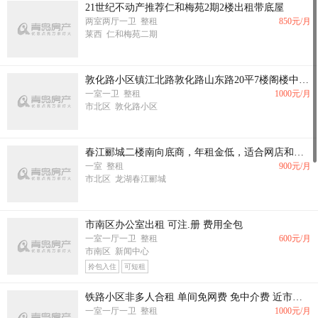
21世纪不动产推荐仁和梅苑2期2楼出租带底屋
两室两厅一卫 整租
850
元/月
莱西 仁和梅苑二期
敦化路小区镇江北路敦化路山东路20平7楼阁楼中装南向1500园带家具家电有卫生间
一室一卫 整租
1000
元/月
市北区 敦化路小区
春江郦城二楼南向底商，年租金低，适合网店和仓库
一室 整租
900
元/月
市北区 龙湖春江郦城
市南区办公室出租 可注.册 费用全包
一室一厅一卫 整租
600
元/月
市南区 新闻中心
拎包入住
可短租
铁路小区非多人合租 单间免网费 免中介费 近市北万达CBD锦绣华城二轻新村 随时看房 地铁口 好相处
一室一厅一卫 整租
1000
元/月