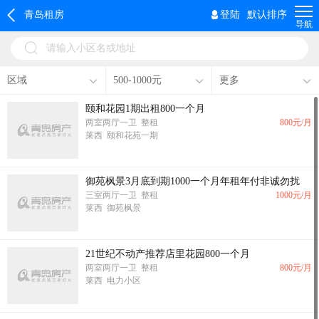
青岛租房
登陆
默认排序
导航
请输入小区名或地址
区域
500-1000元
更多
颐和花园1期出租800一个月
两室两厅一卫 整租
800
元/月
莱西 颐和花苑一期
御苑枫景3月底到期1000一个月年租年付非诚勿扰
三室两厅一卫 整租
1000
元/月
莱西 御苑枫景
21世纪不动产推荐店里花园800一个月
两室两厅一卫 整租
800
元/月
莱西 电力小区