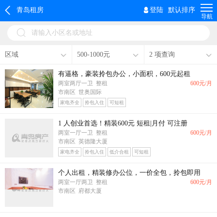
青岛租房
登陆
默认排序
导航
请输入小区名或地址
区域
500-1000元
2 项查询
有逼格，豪装拎包办公，小面积，600元起租
两室两厅一卫 整租
600
元/月
市南区 世奥国际
家电齐全
拎包入住
可短租
1 人创业首选！精装600元 短租|月付 可注册
两室一厅一卫 整租
600
元/月
市南区 英德隆大厦
家电齐全
拎包入住
低介合租
可短租
个人出租，精装修办公位，一价全包，拎包即用
两室一厅两卫 整租
600
元/月
市南区 府都大厦