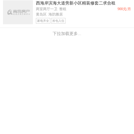
西海岸滨海大道旁新小区精装修套二求合租
两室两厅一卫 整租
900
元/月
黄岛区 海韵雅居
家电齐全
拎包入住
下拉加载更多...