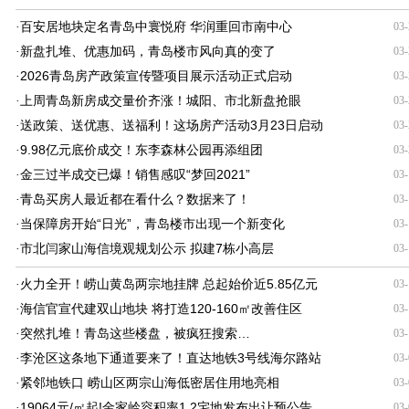
百安居地块定名青岛中寰悦府 华润重回市南中心
·
03-
新盘扎堆、优惠加码，青岛楼市风向真的变了
·
03-
2026青岛房产政策宣传暨项目展示活动正式启动
·
03-
上周青岛新房成交量价齐涨！城阳、市北新盘抢眼
·
03-
送政策、送优惠、送福利！这场房产活动3月23日启动
·
03-
9.98亿元底价成交！东李森林公园再添组团
·
03-
金三过半成交已爆！销售感叹“梦回2021”
·
03-
青岛买房人最近都在看什么？数据来了！
·
03-
当保障房开始“日光”，青岛楼市出现一个新变化
·
03-
市北闫家山海信境观规划公示 拟建7栋小高层
·
03-
火力全开！崂山黄岛两宗地挂牌 总起始价近5.85亿元
·
03-
海信官宣代建双山地块 将打造120-160㎡改善住区
·
03-
突然扎堆！青岛这些楼盘，被疯狂搜索…
·
03-
李沧区这条地下通道要来了！直达地铁3号线海尔路站
·
03-
紧邻地铁口 崂山区两宗山海低密居住用地亮相
·
03-
19064元/㎡起!金家岭容积率1.2宅地发布出让预公告
·
03-