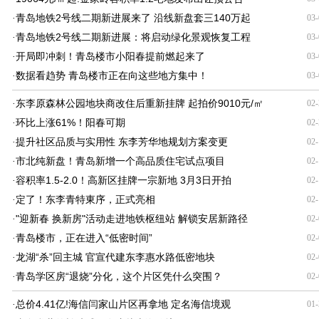
青岛地铁2号线二期新进展来了 沿线新盘套三140万起
·
03-
青岛地铁2号线二期新进展：将启动绿化景观恢复工程
·
03-
开局即冲刺！青岛楼市小阳春提前燃起来了
·
03-
数据看趋势 青岛楼市正在向这些地方集中！
·
03-
东李原森林公园地块商改住后重新挂牌 起拍价9010元/㎡
·
02-
环比上涨61%！阳春可期
·
02-
提升社区品质与实用性 东李芳华地规划方案变更
·
02-
市北纯新盘！青岛新增一个高品质住宅试点项目
·
02-
容积率1.5-2.0！高新区挂牌一宗新地 3月3日开拍
·
02-
定了！东李青特東序，正式亮相
·
02-
"迎新春 换新房"活动走进地铁枢纽站 解锁安居新路径
·
02-
青岛楼市，正在进入“低密时间”
·
02-
龙湖“杀”回主城 官宣代建东李惠水路低密地块
·
02-
青岛学区房“退烧”分化，这个片区凭什么突围？
·
02-
总价4.41亿!海信闫家山片区再拿地 定名海信境观
·
01-