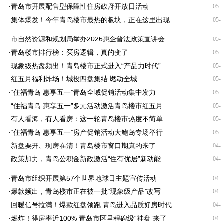
青岛市开展配售型保障性住房政府开放日活动
·
05-
集体爆发！今年青岛楼市最热的板块，正在这里出现
·
05-
市自然资源和规划局举办2026惠企普法政策宣讲会
·
05-
青岛楼市排行榜：买房逻辑，真的变了
·
05-
现象级热盘频出！青岛楼市正式进入“产品力时代”
·
05-
红五月福利炸场！城投四盘集结 燃动全城
·
05-
“住福青岛 惠享五一”青岛全域促销活动集中发力
·
05-
“住福青岛 惠享五一”多元活动激活青岛楼市红五月
·
05-
有人看海，有人看房：这一轮青岛楼市热度不简单
·
05-
“住福青岛 惠享五一”房产促销活动大鲍岛专场举行
·
05-
新盘要开、现房在清！青岛楼市窗口期真的来了
·
04-
政策加力，青岛公积金新政激活“住有优居”新动能
·
04-
青岛市组织开展第57个世界地球日主题宣传活动
·
04-
爆款频出，青岛楼市正在被一批“现象级产品”改写
·
04-
回暖信号拉满！爆款红盘领跑 青岛进入品质好房时代
·
04-
燃炸！得房率近100% 青岛市区里程碑级“神盘”来了
·
04-