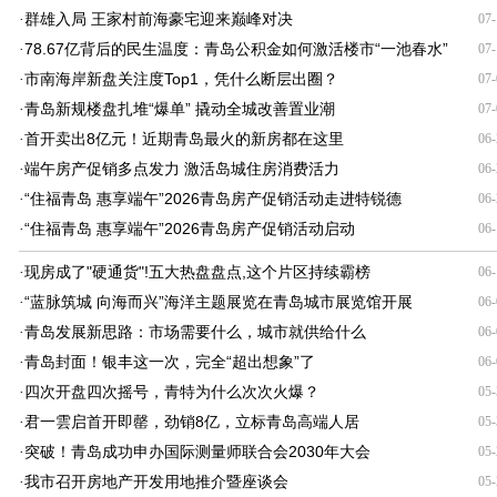
群雄入局 王家村前海豪宅迎来巅峰对决
·
07-
78.67亿背后的民生温度：青岛公积金如何激活楼市“一池春水”
·
07-
市南海岸新盘关注度Top1，凭什么断层出圈？
·
07-
青岛新规楼盘扎堆“爆单” 撬动全城改善置业潮
·
07-
首开卖出8亿元！近期青岛最火的新房都在这里
·
06-
端午房产促销多点发力 激活岛城住房消费活力
·
06-
“住福青岛 惠享端午”2026青岛房产促销活动走进特锐德
·
06-
“住福青岛 惠享端午”2026青岛房产促销活动启动
·
06-
现房成了"硬通货"!五大热盘盘点,这个片区持续霸榜
·
06-
“蓝脉筑城 向海而兴”海洋主题展览在青岛城市展览馆开展
·
06-
青岛发展新思路：市场需要什么，城市就供给什么
·
06-
青岛封面！银丰这一次，完全“超出想象”了
·
06-
四次开盘四次摇号，青特为什么次次火爆？
·
05-
君一雲启首开即罄，劲销8亿，立标青岛高端人居
·
05-
突破！青岛成功申办国际测量师联合会2030年大会
·
05-
我市召开房地产开发用地推介暨座谈会
·
05-