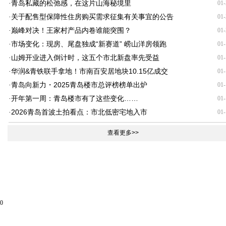
青岛私藏的松弛感，在这片山海秘境里
·
01-
关于配售型保障性住房购买需求征集有关事宜的公告
·
01-
巅峰对决！王家村产品内卷谁能突围？
·
01-
市场变化：现房、尾盘独成“新赛道” 崂山洋房领跑
·
01-
山姆开业进入倒计时，这五个市北新盘率先受益
·
01-
华润&青铁联手拿地！市南百安居地块10.15亿成交
·
01-
青岛向新力・2025青岛楼市总评榜榜单出炉
·
01-
开年第一周：青岛楼市有了这些变化……
·
01-
2026青岛首波土拍看点：市北低密宅地入市
·
01-
查看更多>>
0