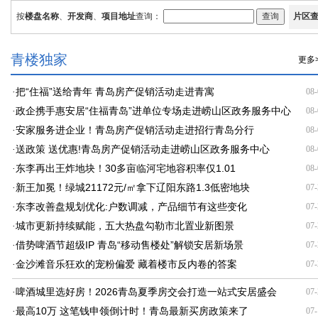
青楼独家
更多
把“住福”送给青年 青岛房产促销活动走进青寓
·
08-
政企携手惠安居“住福青岛”进单位专场走进崂山区政务服务中心
·
08-
安家服务进企业！青岛房产促销活动走进招行青岛分行
·
08-
送政策 送优惠!青岛房产促销活动走进崂山区政务服务中心
·
08-
东李再出王炸地块！30多亩临河宅地容积率仅1.01
·
08-
新王加冕！绿城21172元/㎡拿下辽阳东路1.3低密地块
·
07-
东李改善盘规划优化:户数调减，产品细节有这些变化
·
07-
城市更新持续赋能，五大热盘勾勒市北置业新图景
·
07-
借势啤酒节超级IP 青岛“移动售楼处”解锁安居新场景
·
07-
金沙滩音乐狂欢的宠粉偏爱 藏着楼市反内卷的答案
·
07-
啤酒城里选好房！2026青岛夏季房交会打造一站式安居盛会
·
07-
最高10万 这笔钱申领倒计时！青岛最新买房政策来了
·
07-