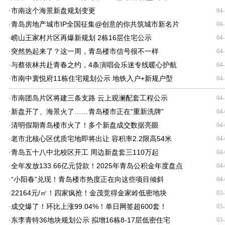
市南这个海景新盘规划变更
·
04-
青岛房地产城市IP全国征集@创意的你共筑城市新名片
·
04-
崂山王家村片区再爆新规划 2栋16层住宅公示
·
04-
突然热起来了？这一周，青岛楼市信号很不一样
·
04-
与蔡依林共赴青春之约，4条演唱会乐迷专线暖心护航
·
04-
市南中寰悦府11栋住宅规划公示 地铁入户+新规户型
·
04-
市南团岛片区将建三条支路 云上观澜配套工程公示
·
04-
新盘开了、海景火了……青岛楼市正在“重新洗牌”
·
04-
清明假期青岛楼市火了！多个新盘成交数据亮眼
·
04-
老市北核心区优质宅地即将出让 容积率2.2限高54米
·
04-
青岛五十八中北校区开工 周边新盘套三110万起
·
04-
全年发放133.66亿元贷款！2025年青岛公积金年度盘点
·
04-
“小阳春”兑现！青岛楼市热度正在向这些项目倾斜
·
04-
22164元/㎡！四家疯抢！金茂竞得金家岭低密地块
·
03-
成交爆了！环比上涨99.04%！单日网签超600套！
·
03-
东李青特36地块规划公示 拟增16栋8-17层低密住宅
·
03-