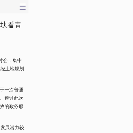
地块看青
讨会，集中
围绕土地规划
于一次普通
。透过此次
效的政务服
、发展潜力较