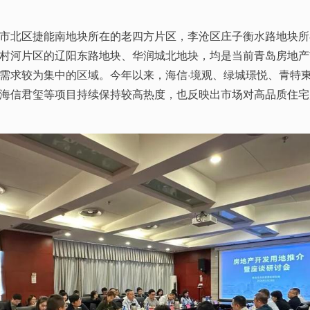
市北区捷能南地块所在的老四方片区，李沧区庄子衡水路地块所
村河片区的辽阳东路地块、华润城北地块，均是当前青岛房地产
需求较为集中的区域。今年以来，海信·境观、绿城璟悦、青特
海信君玺等项目持续保持较高热度，也反映出市场对高品质住宅