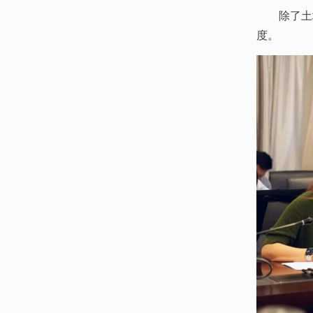
除了土
度。