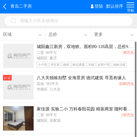
青岛二手房
登陆
默认排序
导航
请输入小区名或地址
区域
总价
更多
城阳鑫江新房，双地铁。面积80-128高层，总价98万起。
二室 80平方
98万元
城阳区 夏庄
小户型
学区房
婚房
南北通透
无税
全明户型
地铁沿线
认证
八大关独栋别墅 全海景房 德式建筑 寻觅有缘人
其他 583平方
9200万元
市南区 八大关
家佳源 实验二小 万科春阳花园 精装两室 随时看房 诚心出售
二室 89平方
130万元
城阳区 佳家源