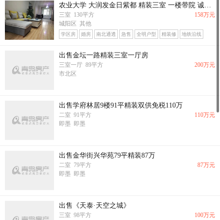
农业大学 大润发金日紫都 精装三室 一楼带院 诚心出售 随时看房
三室 130平方
158万元
城阳区 其他
学区房
婚房
南北通透
急售
全明户型
精装修
地铁沿线
出售金坛一路精装三室一厅房
三室一厅 89平方
200万元
市北区
出售学府林居9楼91平精装双供免税110万
二室 91平方
110万元
即墨 即墨
出售金华街兴华苑79平精装87万
二室 79平方
87万元
即墨 即墨
出售《天泰·天空之城》
三室 98平方
100万元