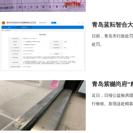
青岛蓝耘智合
日前，青岛市行政处
处罚。
青岛紫樾尚府“
近日，日报公益验房团
行验收。发现这处精装