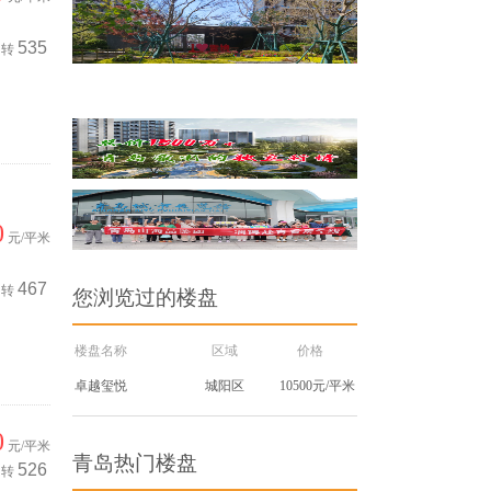
535
转
0
元/平米
467
转
您浏览过的楼盘
楼盘名称
区域
价格
卓越玺悦
城阳区
10500元/平米
0
元/平米
青岛热门楼盘
526
转