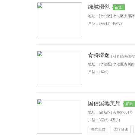
绿城璟悦
在售
地址：[市北区] 市北区太康路
户型：
3
室
(11)
4
室
(2)
青特璟逸
[别名]青特36
地址：[李沧区] 李沧区青川
户型：
4
室
(6)
路以西、规划四路以北
国信溪地美岸
在售
地址：[高新区] 火炬路301号
户型：
3
室
(6)
4
室
(1)
教育集群
医疗健康