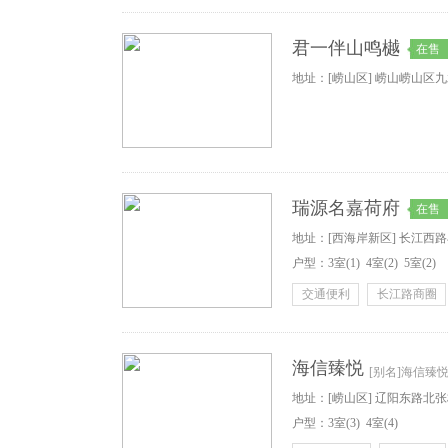
君一伴山鸣樾
在售
地址：[崂山区] 崂山崂山区九
瑞源名嘉荷府
在售
地址：[西海岸新区] 长江西
户型：
3
室
(1)
4
室
(2)
5
室
(2)
交通便利
长江路商圈
海信臻悦
[别名]海信臻
地址：[崂山区] 辽阳东路北
户型：
3
室
(3)
4
室
(4)