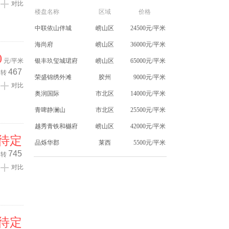
对比
楼盘名称
区域
价格
中联依山伴城
崂山区
24500元/平米
海尚府
崂山区
36000元/平米
0
元/平米
银丰玖玺城珺府
崂山区
65000元/平米
467
转
荣盛锦绣外滩
胶州
9000元/平米
对比
奥润国际
市北区
14000元/平米
青啤静澜山
市北区
25500元/平米
越秀青铁和樾府
崂山区
42000元/平米
待定
品烁华郡
莱西
5500元/平米
745
转
对比
待定