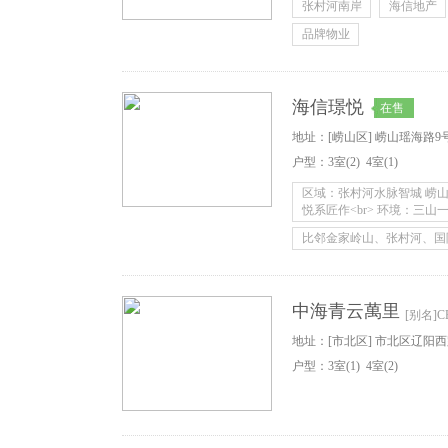
张村河南岸
海信地产
品牌物业
海信璟悦
在售
地址：[崂山区] 崂山瑶海路9
户型：
3
室
(2)
4
室
(1)
区域：张村河水脉智城 崂山
悦系匠作<br> 环境：三山
比邻金家岭山、张村河、国
中海青云萬里
[别名]
地址：[市北区] 市北区辽阳
户型：
3
室
(1)
4
室
(2)