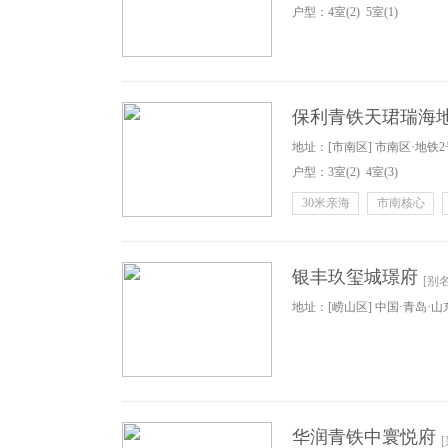
户型：
4
室
(2)
5
室
(1)
划五路以南
保利青铁天珺瑞海
地址：[市南区] 市南区·地
户型：
3
室
(2)
4
室
(3)
30米亲海
市南核心
银丰玖玺城璟府
[别
地址：[崂山区] 中国·青岛·山
华润青铁中寰悦府