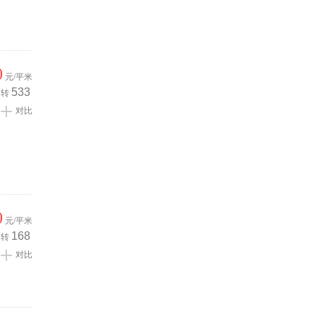
0
元/平米
533
转
对比
0
元/平米
168
转
对比