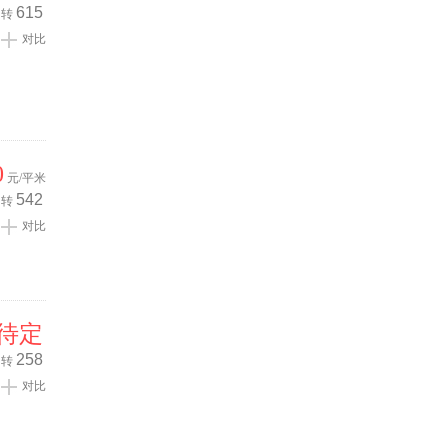
615
转
对比
0
元/平米
542
转
对比
待定
258
转
对比