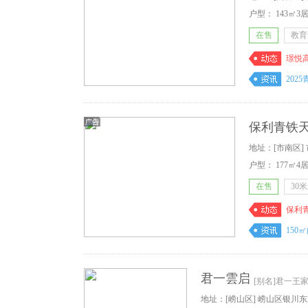
户型：
143㎡3居
在售
教育
璟悦
保利青铁
地址：[市南区]
户型：
177㎡4居
在售
30
保利
15
君一雲启
[别名]君一王
地址：[崂山区] 崂山区银川