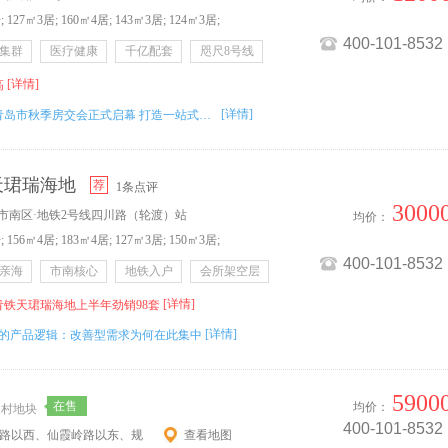
;
127㎡3居;
160㎡4居;
143㎡3居;
124㎡3居;
400-101-8532
集群
医疗健康
千亿配套
咫尺8号线
[详情]
高
[详情]
2025青岛市秋季房交会正式启幕 打造一站式安居盛会
天珺瑞海地
荐
1条点评
3000
 市南区·地铁2号线四川路（轮渡）站
均价：
;
156㎡4居;
183㎡4居;
127㎡3居;
150㎡3居;
400-101-8532
米亲海
市南核心
地铁入户
会所架空层
[详情]
青铁天珺瑞海地上半年劲销98套
[详情]
0㎡的产品逻辑：改善型需求为何在此集中
5900
在售
均价：
家村地块
400-101-8532
东路以西、仙霞岭路以东、规
查看地图