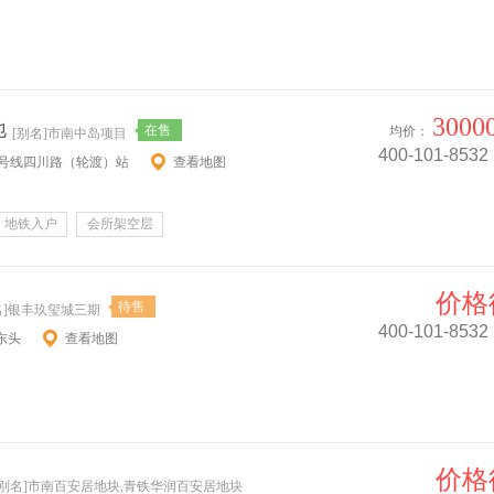
3000
地
在售
均价：
[别名]市南中岛项目
400-101-8532
铁2号线四川路（轮渡）站
查看地图
地铁入户
会所架空层
价格
待售
名]银丰玖玺城三期
400-101-8532
东头
查看地图
价格
[别名]市南百安居地块,青铁华润百安居地块