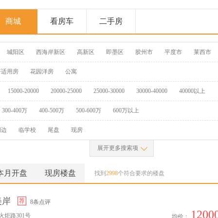
商城
看房车
二手房
城阳区
西海岸新区
高新区
即墨区
胶州市
平度市
莱西市
济适用房
花园洋房
公寓
15000-20000
20000-25000
25000-30000
30000-40000
40000以上
300-400万
400-500万
500-600万
600万以上
周边
临学校
尾盘
现房
展开更多搜索项
本月开盘
现房楼盘
找到
2998
个符合要求的楼盘
美岸
荐
8条点评
1200
火炬路301号
均价：