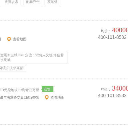
改善大盘
配套齐全
双地铁
4000
均价：
400-101-8532
号
查看地图
宜居新主城<br> 定位：浓荫人文境 海信君
一水绕城
际高尔夫俱乐部
3400
在售
均价：
CBD元鼎地块,中海青云万里
400-101-8532
西路与南京路交叉口西200米
查看地图