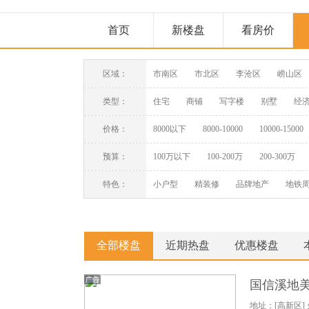
首页
新楼盘
看房价
区域：
市南区
市北区
李沧区
崂山区
类型：
住宅
商铺
写字楼
别墅
经
价格：
8000以下
8000-10000
10000-15000
预算：
100万以下
100-200万
200-300万
特色：
小户型
精装修
品牌地产
地铁
全部楼盘
近期热盘
优惠楼盘
国信溪地
地址：[高新区] 