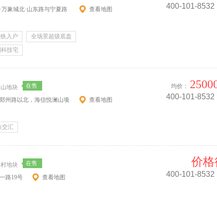
400-101-8532
区·万象城北·山东路与宁夏路
在售
查看地图
地铁入户
全场景超级底盘
制科技宅
2500
在售
均价：
家山地块
400-101-8532
、郑州路以北，海信悦澜山项
查看地图
铁交汇
价格
在售
家村地块
400-101-8532
一路19号
查看地图