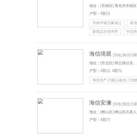
地址：[市南区] 青岛市市南
户型：
4
室
(5)
交汇处
市南中轴万象城上
双
新规近百使用率
9S定
海信境观
[别名]海信闫
地址：[市北区] 商丘路以东
户型：
3
室
(1)
4
室
(5)
目以南
海信地产,闫家山板块,三地
海信安澜
[别名]海信王
地址：[崂山区] 崂山区石老人
户型：
4
室
(7)