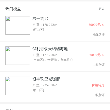
平度市(19)
莱西市(11)
热门楼盘
更多
君一雲启
户 型：178-222㎡
59000元/㎡
[崂山区]
0条点评
保利青铁天珺瑞海地
户 型：127-200㎡
30000元/㎡
[市南区]30米亲海，市南核心，
地铁入户，会所架空层
1条点评
银丰玖玺城璟府
户 型：235-500㎡
价格待定
[崂山区]
-1条点评