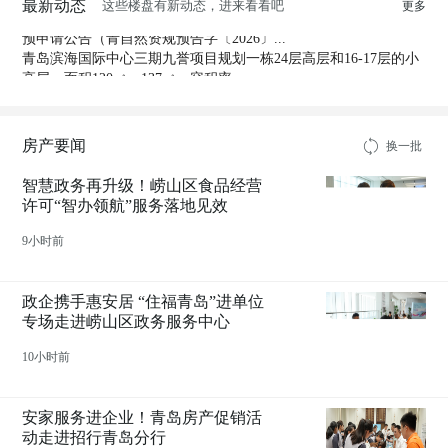
最新动态
这些楼盘有新动态，进来看看吧
更多
7月31日，青岛市自然资源和规划局发布国有建设用地使用权出让
预申请公告（青自然资规预告字〔2026〕...
青岛滨海国际中心三期九誉项目规划一栋24层高层和16-17层的小
高层，面积120㎡、137㎡。容积率...
君一雲启实景样板间正式对外开放，在售房源均价60000元/㎡，详
询项目售楼处。
房产要闻
换一批
智慧政务再升级！崂山区食品经营
许可“智办领航”服务落地见效
9小时前
政企携手惠安居 “住福青岛”进单位
专场走进崂山区政务服务中心
10小时前
安家服务进企业！青岛房产促销活
动走进招行青岛分行