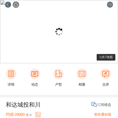
1/共7张图
详情
动态
户型
相册
点评
和达城投和川
订阅楼盘
均价29000
变价通知我
元/㎡