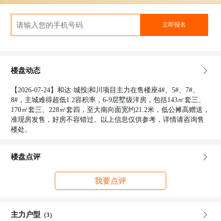
立即报名
楼盘动态
【2026-07-24】和达·城投|和川项目主力在售楼座4#、5#、7#、
8#，主城难得超低1.2容积率，6-9层墅级洋房，包括143㎡套三、
170㎡套三、228㎡套四，至大南向面宽约21.2米，低公摊高赠送，
准现房发售，好房不容错过。以上信息仅供参考，详情请咨询售
楼处。
楼盘点评
我要点评
主力户型
（3）