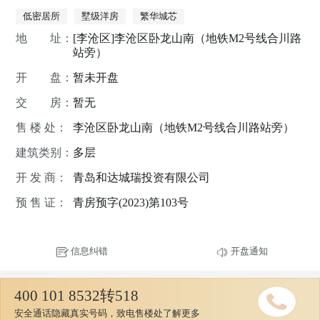
低密居所
墅级洋房
繁华城芯
地 址：
[李沧区]李沧区卧龙山南（地铁M2号线合川路
站旁）
开 盘：
暂未开盘
交 房：
暂无
售 楼 处：
李沧区卧龙山南（地铁M2号线合川路站旁）
建筑类别：
多层
开 发 商：
青岛和达城瑞投资有限公司
预 售 证：
青房预字(2023)第103号
信息纠错
开盘通知
400 101 8532转518
安全通话隐藏真实号码，致电售楼处了解更多