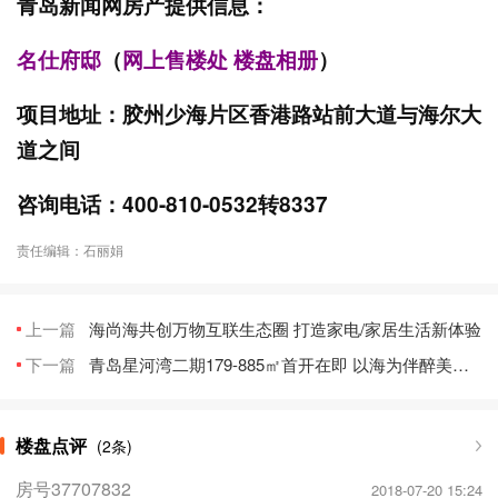
青
岛新闻网房产提供信息：
名仕府邸
（
网上售楼处
楼盘相册
）
项目地址：胶州少海片区香港路站前大道与海尔大
道之间
咨询电话：400-810-0532转8337
责任编辑：石丽娟
上一篇
海尚海共创万物互联生态圈 打造家电/家居生活新体验
下一篇
青岛星河湾二期179-885㎡首开在即 以海为伴醉美园林
楼盘点评
(2条)
房号37707832
2018-07-20 15:24