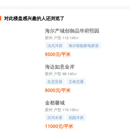
对此楼盘感兴趣的人还浏览了
海尔产城创御品华府熙园
胶州 户型 112-140㎡
法式洋房
海尔智能家电家居
9500元/平米
海达如意金岸
胶州 户型 96-140㎡
生态宜居
立体交通
8000元/平米
金都馨城
胶州 户型 115-130㎡
滨河水景
花园洋房
11000元/平米