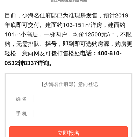
名仕府邸近新利群商圈
目前，少海名仕府邸已为准现房发售，预计2019
年底即可交付。建面约103-151㎡洋房，建面约
101㎡小高层，一梯两户，均价12500元/㎡，不限
购，无需排队、摇号，即到即可选购房源，购房更
轻松。意向网友可拨打售楼处
电话：
400
-810-
0532转8337详询。
【少海名仕府邸】意向登记
姓 名
手 机
立即报名