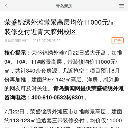
青岛新房
荣盛锦绣外滩瞰景高层均价11000元/㎡
装修交付近青大胶州校区
青岛新闻网房产
广告
2018-07-25 05:09
荣盛锦绣外滩7月22日盛大开盘，加推
核心提示：
9#、10#、11#瞰景高层，带装修均价11000元/
㎡，共计340余套房源，几近抢空！项目预计8月
份再加推，建面约97-142㎡高层、洋房，感兴趣
的网友可及时关注。
青岛新闻网提供荣盛锦绣外滩
咨询电话：400-810-0532转8301。
7月22日，荣盛锦绣外滩应市加推瞰景高层，建面
约113-123㎡通透套三带装修交付，均价仅11000