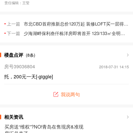
责任编辑：王莹
上一篇
市北CBD首府推新总价120万起 装修LOFT买一层得二层
下一篇
少海湖畔保利叁仟栋洋房即将首开 123/133㎡全明三居不限购
楼盘点评
(8条)
房号39036804
2018-07-31 14:15
托，200元一天[-giggle]
我说两句
相关资讯
买房送“维权”?NO!青岛在售现房&准现