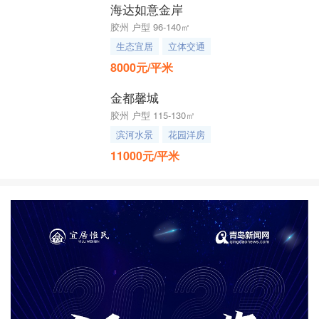
海达如意金岸
胶州 户型 96-140㎡
生态宜居
立体交通
8000元/平米
金都馨城
胶州 户型 115-130㎡
滨河水景
花园洋房
11000元/平米