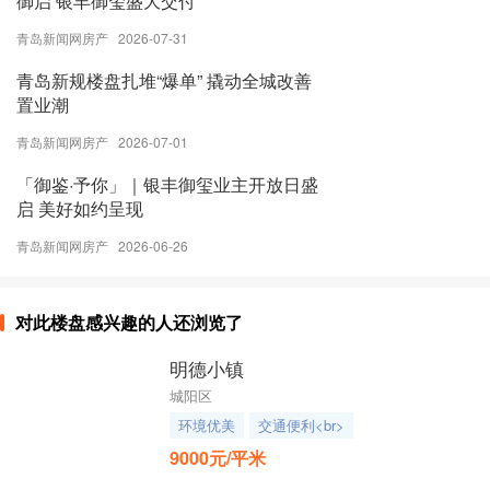
御启 银丰御玺盛大交付
青岛新闻网房产 2026-07-31
青岛新规楼盘扎堆“爆单” 撬动全城改善
置业潮
青岛新闻网房产 2026-07-01
「御鉴·予你」｜银丰御玺业主开放日盛
启 美好如约呈现
青岛新闻网房产 2026-06-26
对此楼盘感兴趣的人还浏览了
明德小镇
城阳区
环境优美
交通便利<br>
9000元/平米