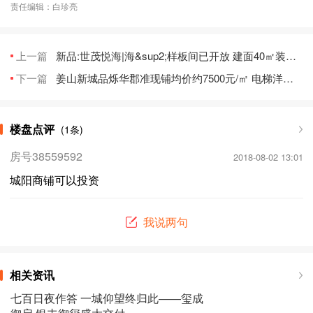
责任编辑：白珍亮
上一篇
新品:世茂悦海|海&sup2;样板间已开放 建面40㎡装修公寓首付25万起临地铁
下一篇
姜山新城品烁华郡准现铺均价约7500元/㎡ 电梯洋房将推首付约15万起
楼盘点评
(1条)
房号38559592
2018-08-02 13:01
城阳商铺可以投资
我说两句
相关资讯
七百日夜作答 一城仰望终归此——玺成