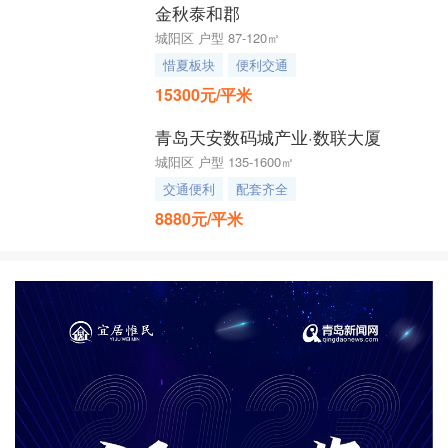
金秋泰和郡
城阳区 户型 87-120㎡
惜夏板块
便利交通
15300元/平米
青岛天安数码城产业·数联大厦
城阳区 户型 135-1600㎡
交通便利
配套齐全
8880元/平米