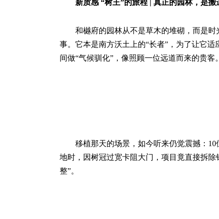
新质感 “树王”的旅程 | 真正的园林，是
和樾府的园林从不是草木的堆砌，而是时
事。它本是南方沃土上的“长者”，为了让它
间做“气候驯化”，像照顾一位远道而来的贵客
移植那天的场景，如今听来仍觉震撼：1
地时，因树冠过宽卡阻大门，项目竟直接拆除钢
整”。