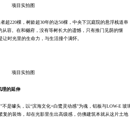
项目实拍图
上者超220棵，树龄超30年的达50棵，中央下沉庭院的悬浮栈道串
山”的从容。在和樾府，没有等树长大的遗憾，只有推门见荫的惬
是让时光里的生命力，与生活撞个满怀。
项目实拍图
肌理的延伸
不是噱头，以“滨海文化+白鹭灵动感”为魂，铝板与LOW-E 玻
繁复的装饰，却在光影里生出高级感，仿佛建筑本就从这片土地