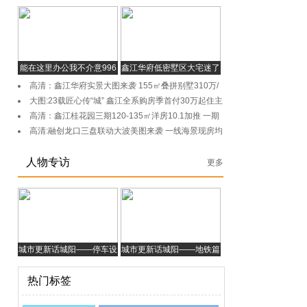
能在这里办公我不介意996
鑫江华府低密墅区大宅迷了
眼，醉了心！
高清：鑫江华府实景大图来袭 155㎡叠拼别墅310万/
套起
大图:23载匠心传“城” 鑫江全系购房季首付30万起住主
城
高清：鑫江桂花园三期120-135㎡洋房10.1加推 一期
二期实景呈现
高清:融创龙口三盘联动大波美图来袭 一线海景现房均
价7500元/㎡
人物专访
更多
城市更新话城阳——停车设
城市更新话城阳——地铁篇
施篇
热门标签