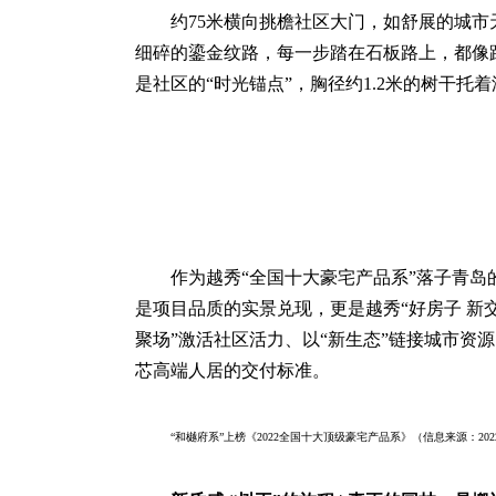
约75米横向挑檐社区大门，如舒展的城市
细碎的鎏金纹路，每一步踏在石板路上，都像踩
是社区的“时光锚点”，胸径约1.2米的树干
作为越秀“全国十大豪宅产品系”落子青岛
是项目品质的实景兑现，更是越秀“好房子 新
聚场”激活社区活力、以“新生态”链接城市资
芯高端人居的交付标准。
“和樾府系”上榜《2022全国十大顶级豪宅产品系》（信息来源：20