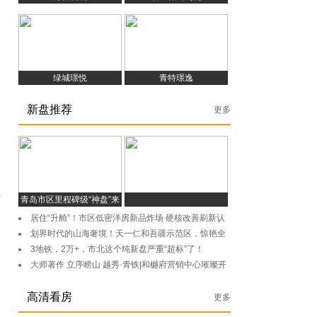
绿城璟悦
青特璟逸
新盘推荐
更多
新
青岛市区里程碑级“神盘”来
了
居住“升舱”！市区低密洋房新品炸场 硬核改善刷新认
知
划界时代的山海奢境！天一仁和吾疆示范区，惊艳全
城，耀目绽放
3地铁，2万+，市北这个纯新盘严重“超标”了！
大师著作 立序崂山 越秀·青铁|和樾府营销中心璀璨开
放
高清看房
更多