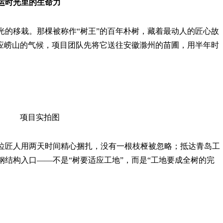
搬运时光里的生命力
光的移栽。那棵被称作“树王”的百年朴树，藏着最动人的匠心故
适应崂山的气候，项目团队先将它送往安徽滁州的苗圃，用半年时
。
项目实拍图
0位匠人用两天时间精心捆扎，没有一根枝桠被忽略；抵达青岛工
结构入口——不是“树要适应工地”，而是“工地要成全树的完