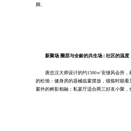
脚。
新聚场 圈层与全龄的共生场 | 社区的温
唐忠汉大师设计的约1500㎡安缦风会所
的松弛：健身房的器械临窗摆放，锻炼时能看
窗外的树影相融；私宴厅适合两三好友小聚，