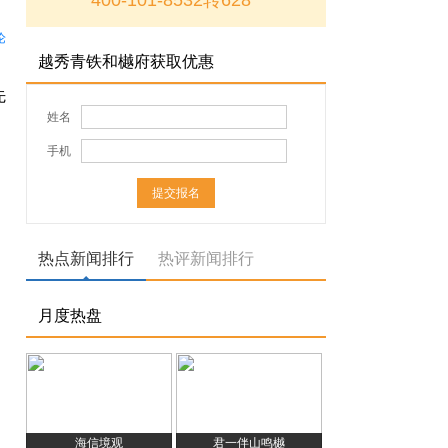
400-101-8532转628
论
越秀青铁和樾府获取优惠
先
姓名
手机
热点新闻排行
热评新闻排行
月度热盘
海信境观
君一伴山鸣樾