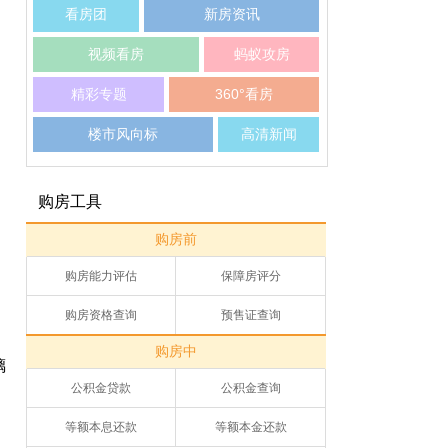
看房团
新房资讯
视频看房
蚂蚁攻房
精彩专题
360°看房
楼市风向标
高清新闻
购房工具
购房前
购房能力评估
保障房评分
购房资格查询
预售证查询
购房中
璃
公积金贷款
公积金查询
等额本息还款
等额本金还款