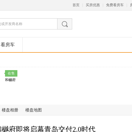
首页
|
买房优惠
|
免费看房车
|
看房车
在售
和樾府
楼盘相册
楼盘地图
和樾府即将启幕青岛交付2.0时代