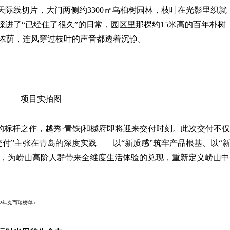
天际线切片，大门两侧约3300㎡乌桕树园林，枝叶在光影里织就
进了“已经住了很久”的日常，园区里那棵约15米高的百年朴树
托着浓荫，连风穿过枝叶的声音都透着沉静。
项目实拍图
的标杆之作，越秀·青铁|和樾府即将迎来交付时刻。此次交付不仅
交付”主张在青岛的深度实践——以“新质感”筑牢产品根基、以“
源，为崂山高阶人群带来全维度生活体验的兑现，重新定义崂山中
22年克而瑞榜单）