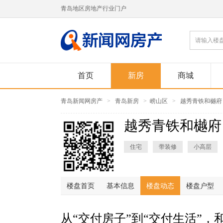
青岛地区房地产行业门户
首页
新房
商城
青岛新闻网房产
>
青岛新房
>
崂山区
>
越秀青铁和樾府
越秀青铁和樾府
住宅
带装修
小高层
楼盘首页
基本信息
楼盘动态
楼盘户型
从“交付房子”到“交付生活”，