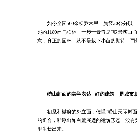
如今全园500余棵乔木里，胸径20公分以
起约1180㎡乌桕林，一步一景皆是“取景崂
意，真正的园林，从不是栽下小苗的期待，而
崂山封面的美学表达 | 好的建筑，是城市
初见和樾府的外立面，便懂“崂山天际封面”
的组合，雕琢出如白鹭展翅的建筑形态，没有
里生长出来。