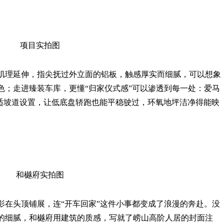
项目实拍图
肌理延伸，指尖抚过外立面的铝板，触感厚实而细腻，可以想象
色；走进臻装车库，更懂“归家仪式感”可以渗透到每一处：爱马
舒适坡道设置，让低底盘轿跑也能平稳驶过，环氧地坪洁净得能映
和樾府实拍图
影在头顶铺展，连“开车回家”这件小事都变成了浪漫的奔赴。没
的细腻，和樾府用建筑的质感，写就了崂山高阶人居的封面注