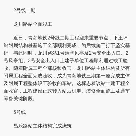
2号线二期
龙川路站全面竣工
近日，青岛地铁2号线二期工程迎来重要节点，下王埠
站附属结构桩基施工全部顺利完成，为后续施工打下坚实基
础。与此同时，龙川路站1号活塞风亭及2号安全出入口、2
号风亭组、3号安全出入口土建子单位工程顺利通过竣工验
收。随着附属工程全部核验收官，龙川路站主体结构及所有
附属工程全面完成验收，成为青岛地铁三期第一座完成主体
及附属工程整体竣工验收的车站。这标志着该站土建工程全
面收官，工程建设正式转入站后机电、装修全面施工及通车
筹备关键阶段。
5号线
昌乐路站主体结构完成浇筑