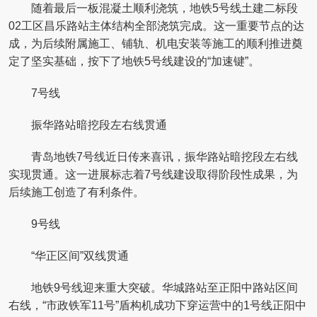
随着最后一板混凝土顺利浇筑，地铁5号线土建二标段
02工区昌乐路站主体结构全部浇筑完成。这一重要节点的达
成，为后续附属施工、铺轨、机电安装等施工的顺利推进奠
定了坚实基础，按下了地铁5号线建设的“加速键”。
7号线
振华路站暗挖段左右线贯通
青岛地铁7号线近日传来喜讯，振华路站暗挖段左右线
实现贯通。这一进展标志着7号线建设取得阶段性成果，为
后续施工创造了有利条件。
9号线
“华正区间”双线贯通
地铁9号线迎来重大突破。华城路站至正阳中路站区间
右线，“市政铁军11号”盾构机成功下穿运营中的1号线正阳中