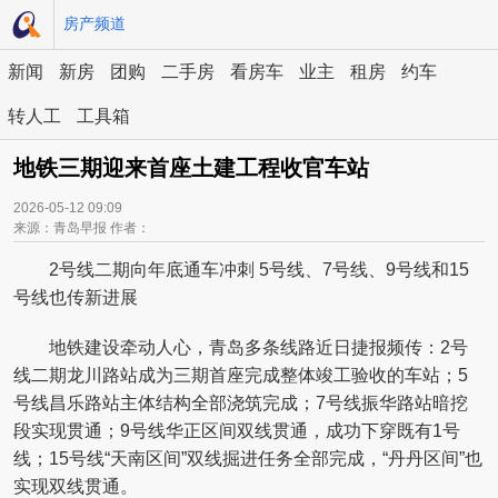
房产频道
新闻
新房
团购
二手房
看房车
业主
租房
约车
转人工
工具箱
地铁三期迎来首座土建工程收官车站
2026-05-12 09:09
来源：青岛早报 作者：
2号线二期向年底通车冲刺 5号线、7号线、9号线和15
号线也传新进展
地铁建设牵动人心，青岛多条线路近日捷报频传：2号
线二期龙川路站成为三期首座完成整体竣工验收的车站；5
号线昌乐路站主体结构全部浇筑完成；7号线振华路站暗挖
段实现贯通；9号线华正区间双线贯通，成功下穿既有1号
线；15号线“天南区间”双线掘进任务全部完成，“丹丹区间”也
实现双线贯通。