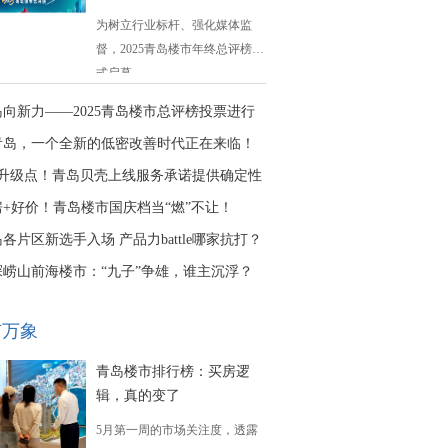
为树立行业标杆、强化媒体监
督，2025青岛楼市年终总评榜正
式启幕。
岛向新力——2025青岛楼市总评榜投票进行
青岛，一个全新的低密改善时代正在来临！
大升级点！青岛贝壳上线服务承诺提供确定性
房+好价！青岛楼市国庆档当“燃”不让！
各片区新选手入场 产品力battle哪家抗打？
探崂山前海楼市：“九子”争雄，谁主沉浮？
市万象
青岛楼市排行榜：买房逻
辑，真的变了
5月第一周的市场关注度，透露