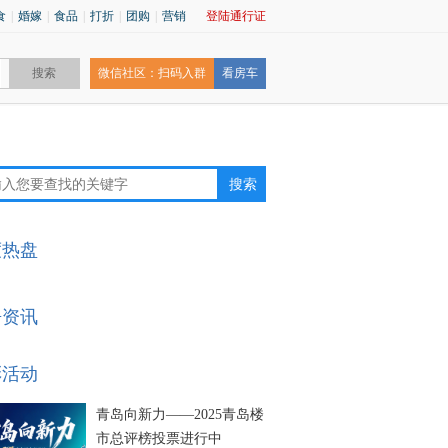
食
|
婚嫁
|
食品
|
打折
|
团购
|
营销
登陆通行证
微信社区：扫码入群
看房车
度热盘
房资讯
彩活动
青岛向新力——2025青岛楼
市总评榜投票进行中