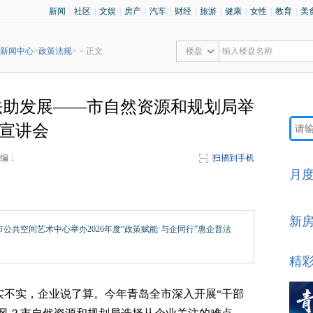
新闻
|
社区
|
文娱
|
房产
|
汽车
|
财经
|
旅游
|
健康
|
女性
|
教育
|
美
新闻中心
>
政策法规
> > 正文
楼盘
法助发展——市自然资源和规划局举
策宣讲会
编：
扫描到手机
月
新
市公共空间艺术中心举办2026年度“政策赋能·与企同行”惠企普法
精
风实不实，企业说了算。今年青岛全市深入开展“干部