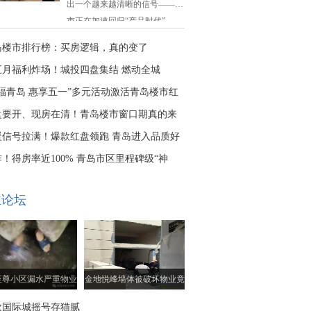
出一个越来越清晰的信号——楼
市正在加速回归“产品时代”。
岛楼市排行榜：买房逻辑，真的变了
五月福利炸场！城投四盘集结 燃动全城
住福青岛 惠享五一”多元活动激活青岛楼市红
盘要开、现房在清！青岛楼市窗口期真的来
暖信号拉满！爆款红盘领跑 青岛进入品质好
代
！得房率近100% 青岛市区里程碑级“神
来了
主论坛
至尊小区漏水严重物业
金地悦峰墙体被破坏物业竟
视而不见
然不作为
欧国际城摇号存猫腻