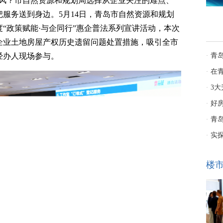
作风？市自然资源和规划局选择从企业关注的难点、
服务送到身边。5月14日，青岛市自然资源和规划
度“政策赋能·与企同行”惠企普法系列宣讲活动，本次
企业土地房屋产权历史遗留问题处置措施，吸引全市
经办人现场参与。
青
·
中
在
·
3
·
保障
好
·
青岛
·
实
·
楼