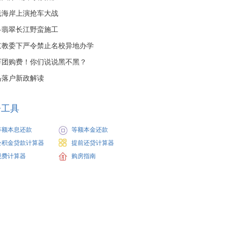
光海岸上演抢车大战
科翡翠长江野蛮施工
京教委下严令禁止名校异地办学
9万团购费！你们说说黑不黑？
岛落户新政解读
房工具
等额本息还款
等额本金还款
公积金贷款计算器
提前还贷计算器
税费计算器
购房指南