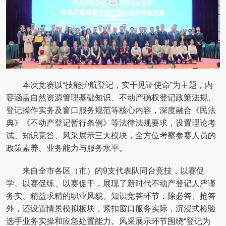
本次竞赛以“技能护航登记，实干见证使命”为主题，内
容涵盖自然资源管理基础知识、不动产确权登记政策法规、
登记操作实务及窗口服务规范等核心内容，深度融合《民法
典》《不动产登记暂行条例》等法律法规要求，设置理论考
试、知识竞答、风采展示三大模块，全方位考察参赛人员的
政策素养、业务能力与服务水平。
来自全市各区（市）的9支代表队同台竞技，以赛促
学、以赛促练、以赛促干，展现了新时代不动产登记人严谨
务实、精益求精的职业风貌。知识竞答环节，除必答、抢答
外，还设置情景模拟板块，紧扣窗口服务实际，沉浸式检验
选手业务实操和应急处置能力。风采展示环节围绕“登记为