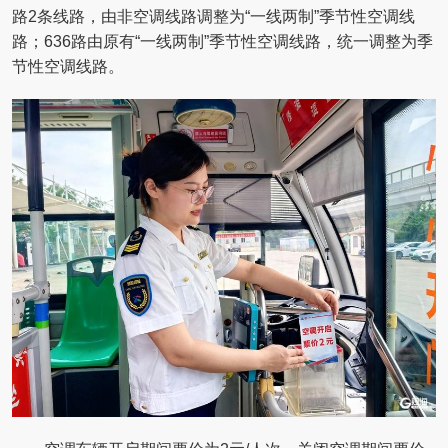
路2条线路，由非空调线路调整为“一线两制”季节性空调线
路；636路由原有“一线两制”季节性空调线路，统一调整为季
节性空调线路。