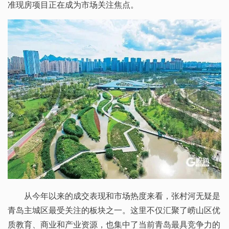
准现房项目正在成为市场关注焦点。
从今年以来的成交表现和市场热度来看，张村河无疑是
青岛主城区最受关注的板块之一。这里不仅汇聚了崂山区优
质教育、商业和产业资源，也集中了当前青岛最具竞争力的