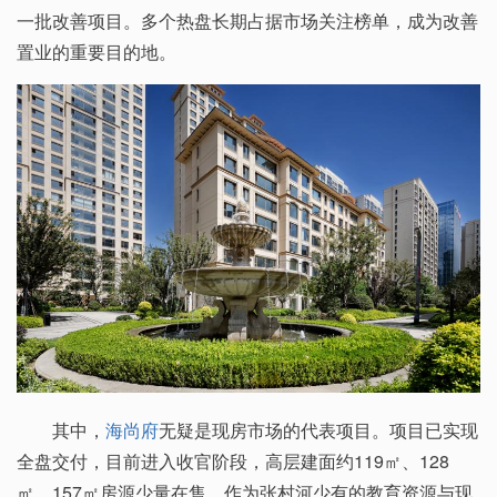
一批改善项目。多个热盘长期占据市场关注榜单，成为改善
置业的重要目的地。
其中，
海尚府
无疑是现房市场的代表项目。项目已实现
全盘交付，目前进入收官阶段，高层建面约119㎡、128
㎡、157㎡房源少量在售。作为张村河少有的教育资源与现