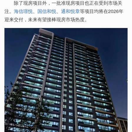
除了现房项目外，一批准现房项目也正在受到市场关
注。
海信璟悦
、
国信和悦
、
通和悦章
等项目均将在2026年
迎来交付，未来有望接棒现房市场热度。