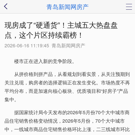
青岛新闻网房产
现房成了“硬通货”！主城五大热盘盘
点，这个片区持续霸榜！
2026-06-16 11:19:45
青岛新闻网房产
楼市正在进入新的竞争阶段。
从拼价格到拼产品，从看规划到看实景，从关注预期到
关注兑现，购房者的选择逻辑正在发生变化。市场热度不再
平均分布，而是加速向核心板块、优质项目和“好房子”产品
集中。
据国家统计局今天发布的2026年5月份70个大中城市商
品住宅销售价格变动情况，2026年5月份，70个大中城市
中，一线城市商品住宅销售价格环比上涨，二三线城市环比