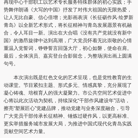
再现中心干部职工以艺术专长服务特殊群体的初心实践；手
势舞伴朗诵《大写的中国》抒发了对伟大祖国的无限热爱，
让人无比自豪、信心倍增；光影画表演《长征砺作风·绘梦新
青岛》以全新艺术形式，将长征精神与青岛发展愿景有机融
合，令人耳目一新。演出在大合唱《没有共产党就没有新中
国》的激昂旋律中达到高潮，广大党员怀着无比崇敬的心情
重温入党誓词，铮铮誓言回荡大厅，初心如磐，使命在肩。
最后，全体演员、嘉宾登台合影留念，为整场演出画上圆满
句号。
本次演出既是红色文化的艺术呈现，也是党性教育的生
动课堂。节目紧扣主题、形式多元、情感真挚，充分展现了
凝心铸魂、培根育人的强大凝聚力。市公共空间艺术促进中
心将以此次活动为契机，持续深化“干部作风建设年”活动，
擦亮“塑展匠心”党建品牌，推动党建与业务深度融合，引导
广大党员干部传承长征精神、锤炼过硬作风，以更高标准、
更实举措服务城市发展大局，为推进中国式现代化青岛实践
贡献空间艺术力量。