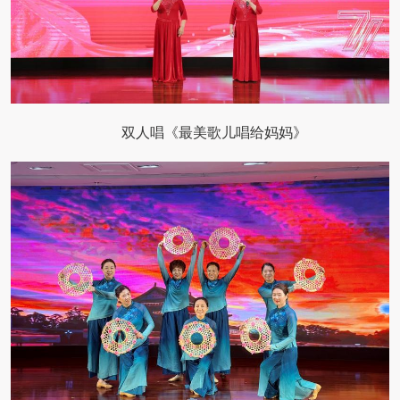
双人唱《最美歌儿唱给妈妈》