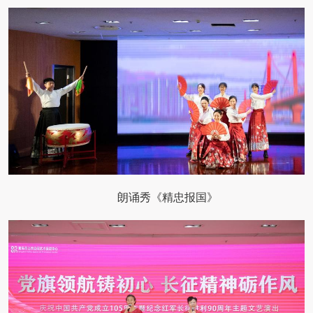
朗诵秀《精忠报国》