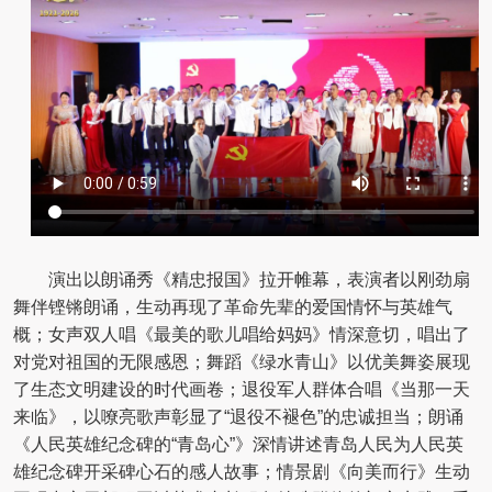
演出以朗诵秀《精忠报国》拉开帷幕，表演者以刚劲扇
舞伴铿锵朗诵，生动再现了革命先辈的爱国情怀与英雄气
概；女声双人唱《最美的歌儿唱给妈妈》情深意切，唱出了
对党对祖国的无限感恩；舞蹈《绿水青山》以优美舞姿展现
了生态文明建设的时代画卷；退役军人群体合唱《当那一天
来临》，以嘹亮歌声彰显了“退役不褪色”的忠诚担当；朗诵
《人民英雄纪念碑的“青岛心”》深情讲述青岛人民为人民英
雄纪念碑开采碑心石的感人故事；情景剧《向美而行》生动