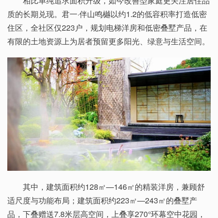
相比单纯追求面积升级，如今改善型家庭更关注居住品
质的长期兑现。君一·伴山鸣樾以约1.2的低容积率打造低密
住区，全社区仅223户，规划电梯洋房和低密叠墅产品，在
有限的土地资源上为居者预留更多阳光、绿意与生活空间。
其中，建筑面积约128㎡—146㎡的精装洋房，兼顾舒
适尺度与功能布局；建筑面积约223㎡—243㎡的叠墅产
品，下叠赠送7.8米层高空间，上叠享270°环幕空中花园，