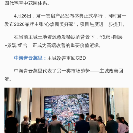
四代宅空中花园体系。
4月26日，君一雲启产品发布盛典正式举行，同时君一
发布2026品牌主张“心焕新美好家”，项目热度进一步提升。
在当前主城土地资源愈发稀缺的背景下，“低密+圈层
+景观”组合，正成为高端改善的重要价值逻辑。
中海青云萬里：
主城改善重回CBD
中海青云萬里代表了另一类市场趋势——主城改善回
流。