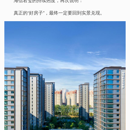
海信君玺的持续热度，再次说明：
真正的“好房子”，最终一定要回到实景兑现。