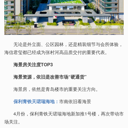
无论是外立面、公区园林，还是精装细节与会所体验，
海信君玺都已经成为张村河高品质交付的重要代表。
海景房关注度TOP3
海景资源，依旧是改善市场“硬通货”
海景房，依然是青岛楼市的重要关注方向。
保利青铁天珺瑞海地：
市南依旧看海景
4月份，保利青铁天珺瑞海地新加推1号楼，再次带动市
场关注。