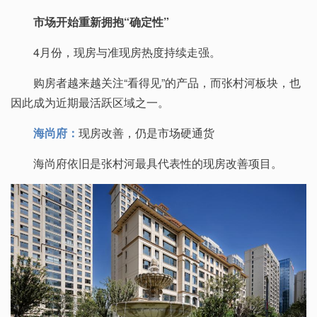
市场开始重新拥抱“确定性”
4月份，现房与准现房热度持续走强。
购房者越来越关注“看得见”的产品，而张村河板块，也
因此成为近期最活跃区域之一。
海尚府：
现房改善，仍是市场硬通货
海尚府依旧是张村河最具代表性的现房改善项目。