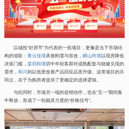
以城投“好房节”为代表的一批项目，更像是当下市场结
构的缩影：
青云佳境
承接刚需与首改，
崂山尚境
以现房降低
决策门槛，
棠玥和境
切中年轻客群对成熟配套与稳健兑现的
需求，
和川
则以低密改善产品回应品质升级。这类项目的共
同点，在于为购房者提供了更确定的选择逻辑。
与此同时，市场另一端的促销动作，也在“五一”期间集
中释放，形成了一轮颇具力度的“价格信号”。