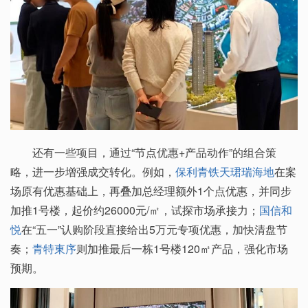
还有一些项目，通过“节点优惠+产品动作”的组合策
略，进一步增强成交转化。例如，
保利青铁天珺瑞海地
在案
场原有优惠基础上，再叠加总经理额外1个点优惠，并同步
加推1号楼，起价约26000元/㎡，试探市场承接力；
国信和
悦
在“五一”认购阶段直接给出5万元专项优惠，加快清盘节
奏；
青特東序
则加推最后一栋1号楼120㎡产品，强化市场
预期。