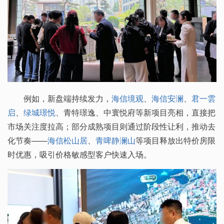
例如，新盘端持续发力，
海信境观
、
海信安澜
、
君一雲
启
、
绿城璟悦
、青特璟逸、中寰悦府等新项目亮相，直接把
市场关注度拉高；部分成熟项目则通过阶段性让利，推动去
化节奏——
海信松山居
、
青啤静澜山
等项目释放出特价房限
时优惠，吸引价格敏感型客户快速入场。