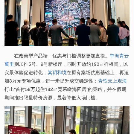
在改善型产品端，优惠与门槛调整更加直接。
中海青云
萬里
则加推5号、9号新楼座，同时开放约190㎡样板间，以
实景体验促进转化；
棠玥和境
在原有案场优惠基础上，再追
加3万元专项优惠，进一步提升成交确定性；
青铁云上观海
打出“首付58万起住182㎡宽幕瞰海四房”的策略，并在假期
期间推出限量特价房源，显著降低入场门槛。